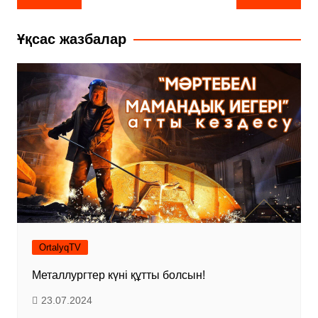
по
записям
Ұқсас жазбалар
OrtalyqTV
Металлургтер күні құтты болсын!
23.07.2024