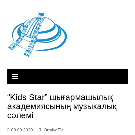
Skip
to
content
“Kids Star” шығармашылық
академиясының музыкалық
сәлемі
09.09.2020
OrtalyqTV