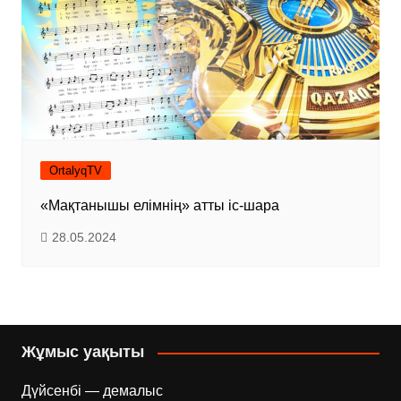
OrtalyqTV
«Мақтанышы елімнің» атты іс-шара
28.05.2024
Жұмыс уақыты
Дүйсенбі — демалыс