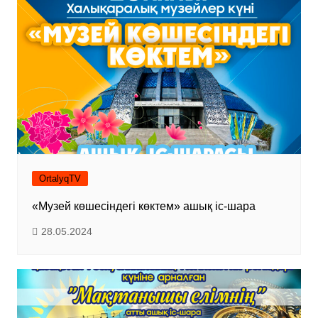
OrtalyqTV
«Музей көшесіндегі көктем» ашық іс-шара
28.05.2024