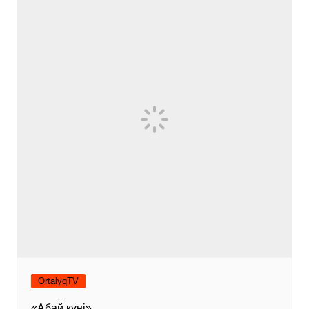
OrtalyqTV
«Абай күні»