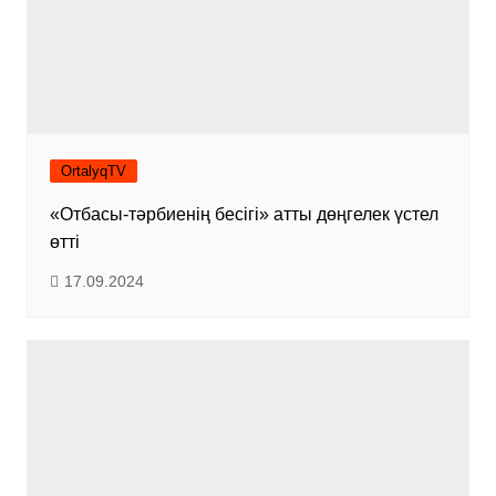
OrtalyqTV
«Отбасы-тәрбиенің бесігі» атты дөңгелек үстел
өтті
17.09.2024