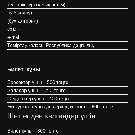
тел.: (экскурсиялық бөлім),
(қабылдау)
(бухгалтерия)
сот.: +
e-mail:
Теміртау қаласы Республика даңғылы,
Билет құны
Ересектер үшін—500 теңге
Балалар үшін —250 теңге
Студенттер үшін—400 теңге
Экскурсия жүргізушілерінің қызметі—600 теңге
Шет елден келгендер үшін
Билет құны—800 теңге