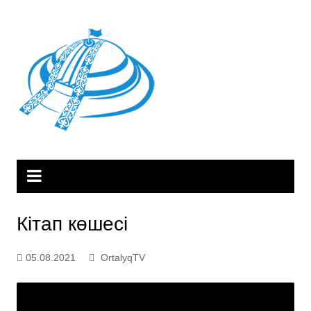
Skip
to
content
Кітап көшесі
05.08.2021
OrtalyqTV