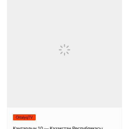
OrtalyqTV
Қаңтардың 10 — Қазақстан Республикасы