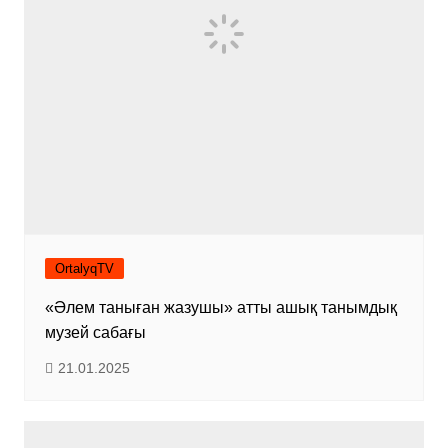
OrtalyqTV
«Әлем таныған жазушы» атты ашық танымдық
музей сабағы
21.01.2025