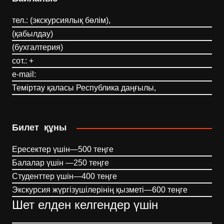
тел.: (экскурсиялық бөлім),
(қабылдау)
(бухгалтерия)
сот.: +
e-mail:
Теміртау қаласы Республика даңғылы,
Билет құны
Ересектер үшін—500 теңге
Балалар үшін —250 теңге
Студенттер үшін—400 теңге
Экскурсия жүргізушілерінің қызметі—600 теңге
Шет елден келгендер үшін