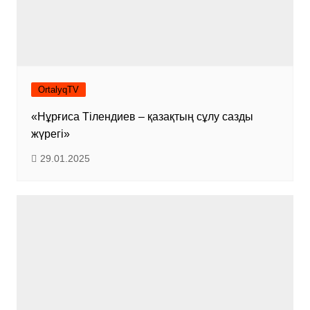
OrtalyqTV
«Нұрғиса Тілендиев – қазақтың сұлу сазды
жүрегі»
29.01.2025