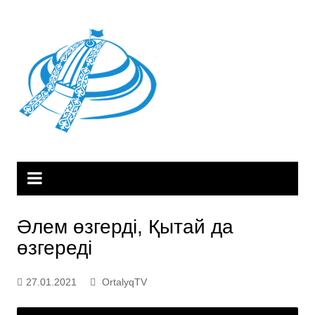
Skip
to
content
Әлем өзгерді, Қытай да
өзгереді
27.01.2021
OrtalyqTV