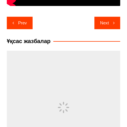
Навигация
Prev
Next
по
записям
Ұқсас жазбалар