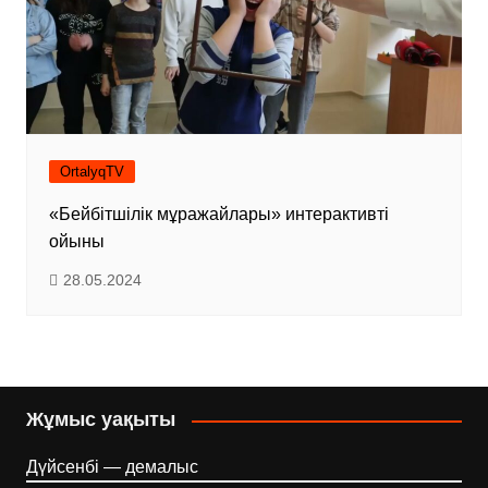
OrtalyqTV
«Бейбітшілік мұражайлары» интерактивті
ойыны
28.05.2024
Жұмыс уақыты
Дүйсенбі — демалыс