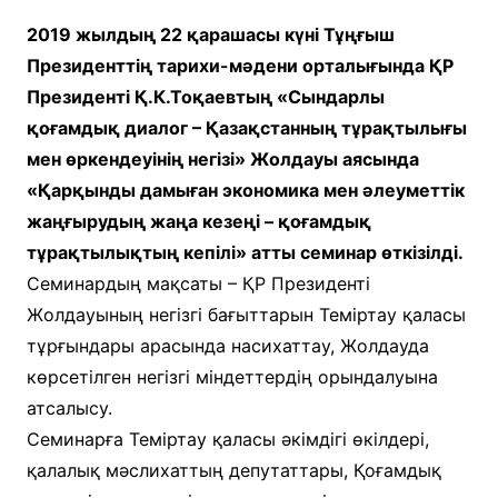
2019 жылдың 22 қарашасы күні Тұңғыш
Президенттің тарихи-мәдени орталығында ҚР
Президенті Қ.К.Тоқаевтың «Сындарлы
қоғамдық диалог – Қазақстанның тұрақтылығы
мен өркендеуінің негізі» Жолдауы аясында
«Қарқынды дамыған экономика мен әлеуметтік
жаңғырудың жаңа кезеңі – қоғамдық
тұрақтылықтың кепілі» атты семинар өткізілді.
Семинардың мақсаты – ҚР Президенті
Жолдауының негізгі бағыттарын Теміртау қаласы
тұрғындары арасында насихаттау, Жолдауда
көрсетілген негізгі міндеттердің орындалуына
атсалысу.
Семинарға Теміртау қаласы әкімдігі өкілдері,
қалалық мәслихаттың депутаттары, Қоғамдық