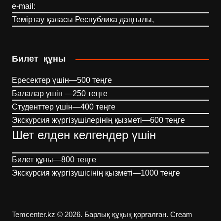
e-mail:
Теміртау қаласы Республика даңғылы,
Билет құны
Ересектер үшін—500 теңге
Балалар үшін —250 теңге
Студенттер үшін—400 теңге
Экскурсия жүргізушілерінің қызметі—600 теңге
Шет елден келгендер үшін
Билет құны—800 теңге
Экскурсия жүргізушісінің қызметі—1000 теңге
Temcenter.kz © 2026. Барлық құқық қорғалған.
Cream