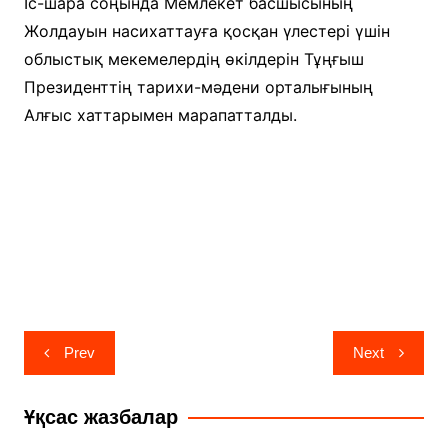
Іс-шара соңында Мемлекет басшысының
Жолдауын насихаттауға қосқан үлестері үшін
облыстық мекемелердің өкілдерін Тұңғыш
Президенттің тарихи-мәдени орталығының
Алғыс хаттарымен марапатталды.
Навигация
Prev
Next
по
записям
Ұқсас жазбалар