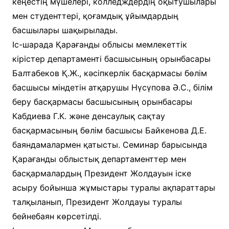
кеңестің мүшелері, колледждердің оқытушылары
мен студенттері, қоғамдық ұйымдардың
басшылары шақырылады.
Іс-шарада Қарағанды облысы мемлекеттік
кірістер департаменті басшысының орынбасары
Балтабеков Қ.Ж., кәсіпкерлік басқармасы бөлім
басшысы міндетін атқарушы Нүсүпова Ә.С., білім
беру басқармасы басшысының орынбасары
Кабдиева Г.К. және денсаулық сақтау
басқармасының бөлім басшысы Байкенова Д.Е.
баяндамалармен қатысты. Семинар барысында
Қарағанды облыстық департаменттер мен
басқармалардың Президент Жолдауын іске
асыру бойынша жұмыстары туралы ақпараттары
талқыланып, Президент Жолдауы туралы
бейнебаян көрсетілді.