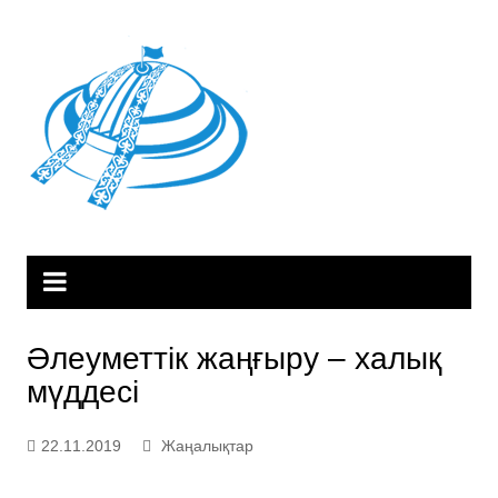
Skip
to
content
Әлеуметтік жаңғыру – халық
мүддесі
22.11.2019
Жаңалықтар