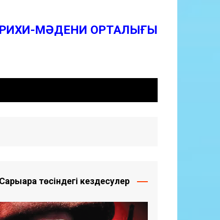
ТАРИХИ-МӘДЕНИ ОРТАЛЫҒЫ
ТАРИХИ-МӘДЕНИ ОРТАЛЫҒЫ
қша
ий
h
Сарыарқа төсіндегі кездесулер