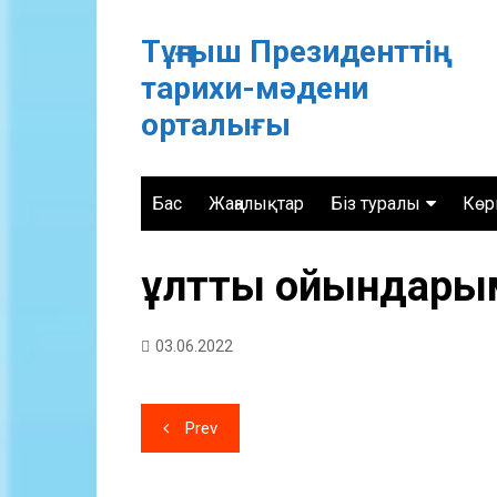
Skip
to
Тұңғыш Президенттің
content
тарихи-мәдени
орталығы
Бас
Жаңалықтар
Біз туралы
Көр
Жұмыс кестесі
Тұл
ұлттық ойындары
Байланыс
Тәу
СИПАТТАМА және Ж
Уақ
03.06.2022
Қызмет орталығы
Қаз
Қаз
Жазба
кел
Prev
навигациясы
Өз 
Сы