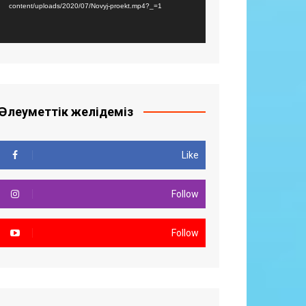
content/uploads/2020/07/Novyj-proekt.mp4?_=1
Әлеуметтік желідеміз
Like
Follow
Follow