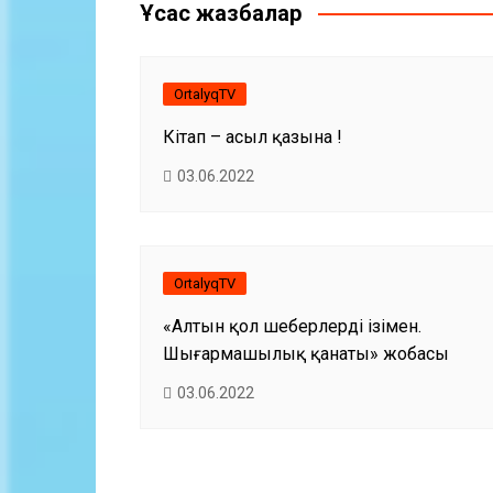
Ұқсас жазбалар
OrtalyqTV
Кітап – асыл қазына !
03.06.2022
OrtalyqTV
«Алтын қол шеберлердің ізімен.
Шығармашылық қанаты» жобасы
03.06.2022