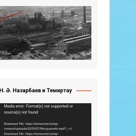
Н. Ә. Назарбаев и Темиртау
Видео
Media error: Format(s) not supported or
source(s) not found
плейер
Download File: https://temcenter.kz/wp-
content/uploads/2020/07/Novyj-proekt.mp4?_=1
Download File: https://temcenter.kz/wp-