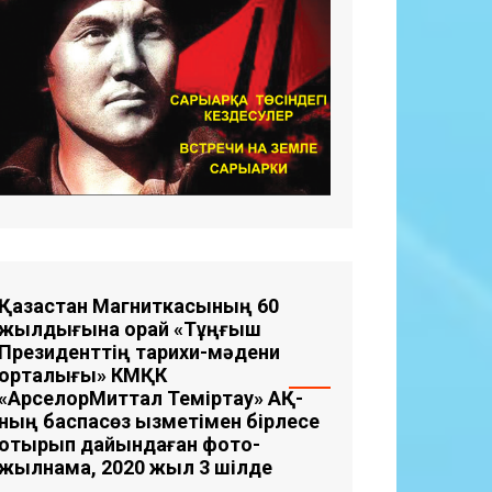
Қазақстан Магниткасының 60
жылдығына орай «Тұңғыш
Президенттің тарихи-мәдени
орталығы» КМҚК
«АрселорМиттал Теміртау» АҚ-
ның баспасөз қызметімен бірлесе
отырып дайындаған фото-
жылнама, 2020 жыл 3 шілде