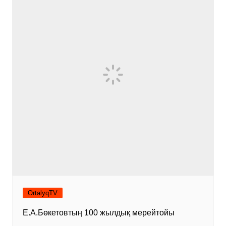
OrtalyqTV
Е.А.Бөкетовтың 100 жылдық мерейтойы