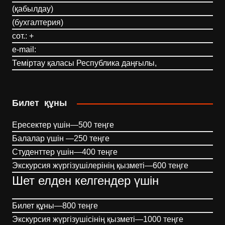
(қабылдау)
(бухгалтерия)
сот.: +
e-mail:
Теміртау қаласы Республика даңғылы,
Билет құны
Ересектер үшін—500 теңге
Балалар үшін —250 теңге
Студенттер үшін—400 теңге
Экскурсия жүргізушілерінің қызметі—600 теңге
Шет елден келгендер үшін
Билет құны—800 теңге
Экскурсия жүргізушісінің қызметі—1000 теңге