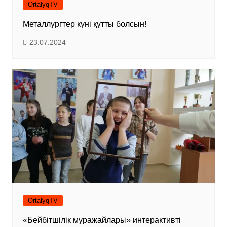
OrtalyqTV
Металлургтер күні құтты болсын!
23.07.2024
OrtalyqTV
«Бейбітшілік мұражайлары» интерактивті