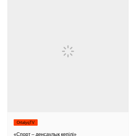
OrtalyqTV
«Спорт – денсаулық кепілі»