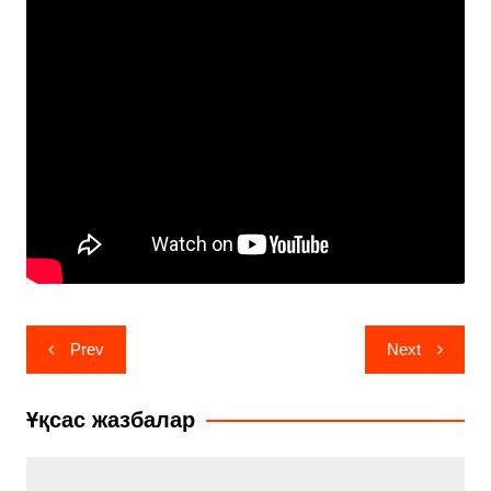
Навигация
Prev
Next
по
записям
Ұқсас жазбалар