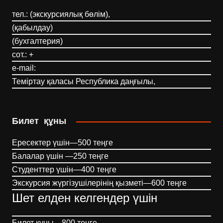
тел.: (экскурсиялық бөлім),
(қабылдау)
(бухгалтерия)
сот.: +
e-mail:
Теміртау қаласы Республика даңғылы,
Билет құны
Ересектер үшін—500 теңге
Балалар үшін —250 теңге
Студенттер үшін—400 теңге
Экскурсия жүргізушілерінің қызметі—600 теңге
Шет елден келгендер үшін
Билет құны—800 теңге