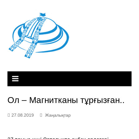
Skip
to
content
Ол – Магнитканы тұрғызған..
27.08.2019
Жаңалықтар