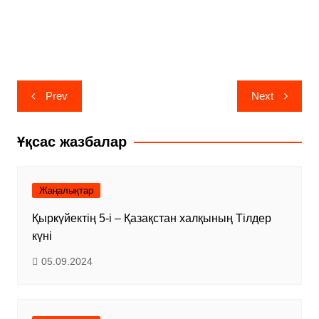
Навигация
Prev
Next
по
записям
Ұқсас жазбалар
Жаңалықтар
Қыркүйектің 5-і – Қазақстан халқының Тілдер
күні
05.09.2024