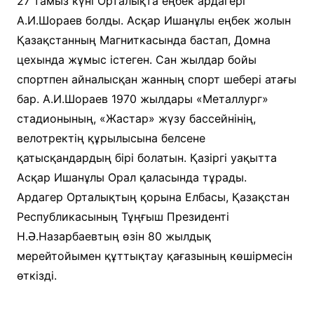
27 тамыз күні Орталықта еңбек ардагері
А.И.Шораев болды. Асқар Ишанұлы еңбек жолын
Қазақстанның Магниткасында бастап, Домна
цехында жұмыс істеген. Сан жылдар бойы
спортпен айналысқан жанның спорт шебері атағы
бар. А.И.Шораев 1970 жылдары «Металлург»
стадионының, «Жастар» жүзу бассейнінің,
велотректің құрылысына белсене
қатысқандардың бірі болатын. Қазіргі уақытта
Асқар Ишанұлы Орал қаласында тұрады.
Ардагер Орталықтың қорына Елбасы, Қазақстан
Республикасының Тұңғыш Президенті
Н.Ә.Назарбаевтың өзін 80 жылдық
мерейтойымен құттықтау қағазының көшірмесін
өткізді.