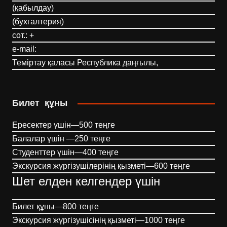
(қабылдау)
(бухгалтерия)
сот.: +
e-mail:
Теміртау қаласы Республика даңғылы,
Билет құны
Ересектер үшін—500 теңге
Балалар үшін —250 теңге
Студенттер үшін—400 теңге
Экскурсия жүргізушілерінің қызметі—600 теңге
Шет елден келгендер үшін
Билет құны—800 теңге
Экскурсия жүргізушісінің қызметі—1000 теңге