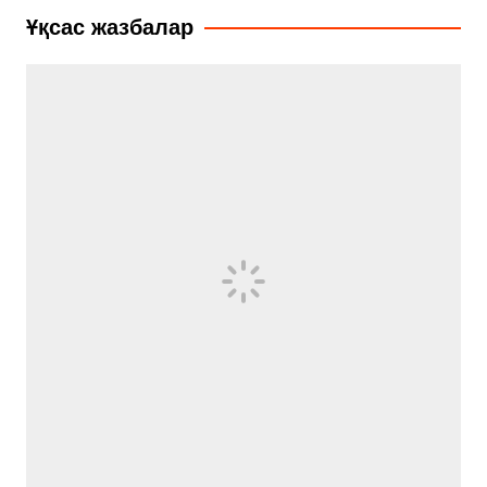
записям
Ұқсас жазбалар