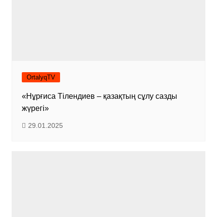
OrtalyqTV
«Нұрғиса Тілендиев – қазақтың сұлу сазды
жүрегі»
29.01.2025