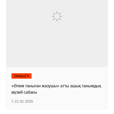
OrtalyqTV
«Әлем таныған жазушы» атты ашық танымдық
музей сабағы
21.01.2025