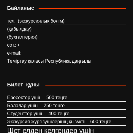
Байланыс
тел.: (экскурсиялық бөлім),
(қабылдау)
(бухгалтерия)
сот.: +
e-mail:
Теміртау қаласы Республика даңғылы,
Билет құны
Ересектер үшін—500 теңге
Балалар үшін —250 теңге
Студенттер үшін—400 теңге
Экскурсия жүргізушілерінің қызметі—600 теңге
Шет елден келгендер үшін