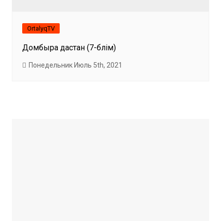
OrtalyqTV
Домбыра дастан (7-бөлім)
Понедельник Июль 5th, 2021