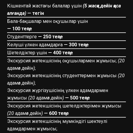
Кішкентай жастағы балалар үшін
(5 жасқа дейін қоса
алғанда)
— тегін
Бала-бақшалар мен оқушылар үшін
— 100 теңге
Студенттерге
— 250 теңге
Келуші үлкен адамдарға
— 300 теңге
Шетелдіктер үшін
— 400 теңге
Экскурсия жетекшісінің оқушылармен жұмысы;
(20
адамға дейін)
;
Экскурсия жетекшісінің студенттермен жұмысы
(20
адамға дейін)
;
Экскурсия жүргізушісінің үлкен адамдармен
жұмысы
(20 адамға дейін)
— 500 теңге
Экскурсия жетекшісінің шетелдіктерімен жұмысы
(20 адамға дейін)
— 600 теңге
Экскурсия жетекшісінің мүмкіндігі шектеулі
адамдармен жұмысы;