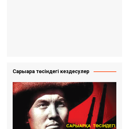
Сарыарқа төсіндегі кездесулер