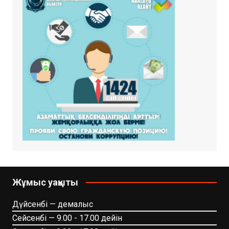
Жұмыс уақыты
Дүйсенбі — демалыс
Сейсенбі — 9.00 - 17.00 дейін