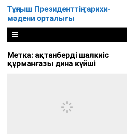
Перейти
Тұңғыш Президенттің тарихи-
к
мәдени орталығы
содержимому
Метка:
ақтанберді шалкиіс
құрманғазы дина күйші