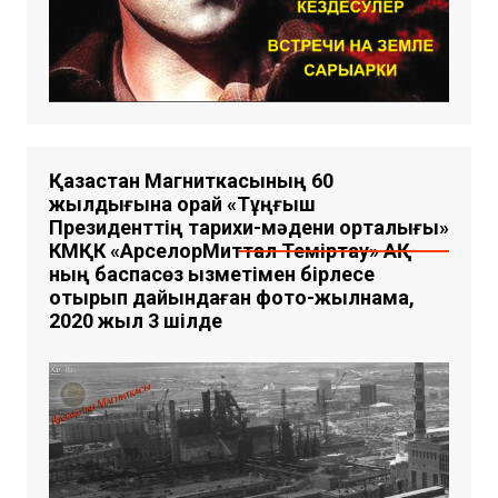
Қазақстан Магниткасының 60
жылдығына орай «Тұңғыш
Президенттің тарихи-мәдени орталығы»
КМҚК «АрселорМиттал Теміртау» АҚ-
ның баспасөз қызметімен бірлесе
отырып дайындаған фото-жылнама,
2020 жыл 3 шілде