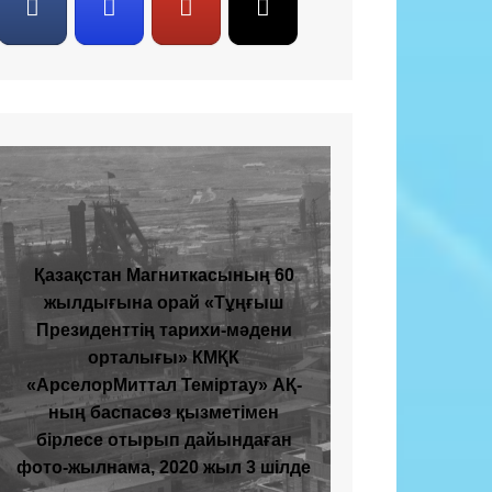
Қазақстан Магниткасының 60
жылдығына орай «Тұңғыш
Президенттің тарихи-мәдени
орталығы» КМҚК
«АрселорМиттал Теміртау» АҚ-
ның баспасөз қызметімен
бірлесе отырып дайындаған
фото-жылнама, 2020 жыл 3 шілде