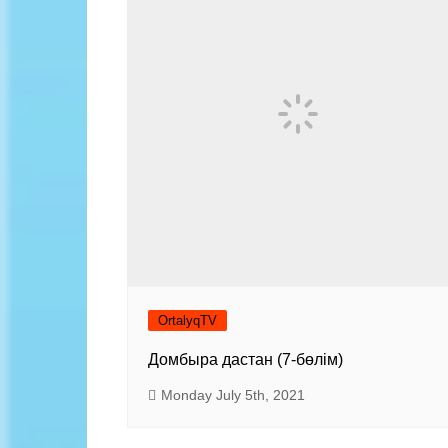
Contacts
In the flow 
Kazakhsta
The exhibit
men Guru
Sports Hal
Scheme
OrtalyqTV
Домбыра дастан (7-бөлім)
Monday July 5th, 2021