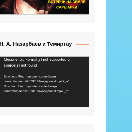
Н. А. Назарбаев и Темиртау
Media error: Format(s) not supported or
Video
source(s) not found
Player
Download File: https://temcenter.kz/wp-
content/uploads/2020/07/Novyj-proekt.mp4?_=1
Download File: https://temcenter.kz/wp-
content/uploads/2020/07/Novyj-proekt.mp4?_=1