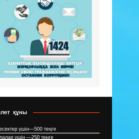
илет құны
есектер үшін—500 теңге
лалар үшін —250 теңге