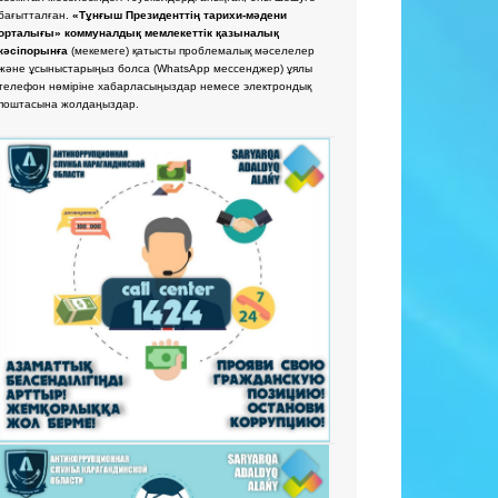
бағытталған.
«Тұнғыш Президенттің тарихи-мәдени
орталығы» коммуналдық мемлекеттік қазыналық
кәсіпорынға
(мекемеге) қатысты проблемалық мәселелер
және ұсыныстарыңыз болса
(WhatsApp мессенджер) ұялы
телефон нөміріне хабарласыңыздар немесе электрондық
поштасына жолдаңыздар.