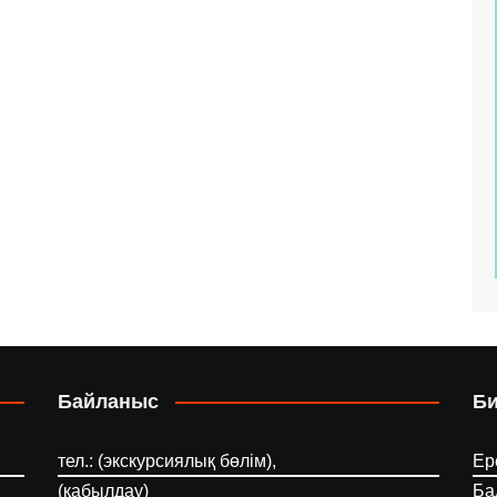
Байланыс
Б
тел.: (экскурсиялық бөлім),
Ер
(қабылдау)
Ба