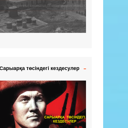
Сарыарқа төсіндегі кездесулер