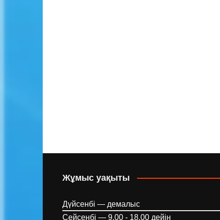
Жұмыс уақыты
Дүйсенбі — демалыс
Сейсенбі — 9.00 - 18.00 дейін