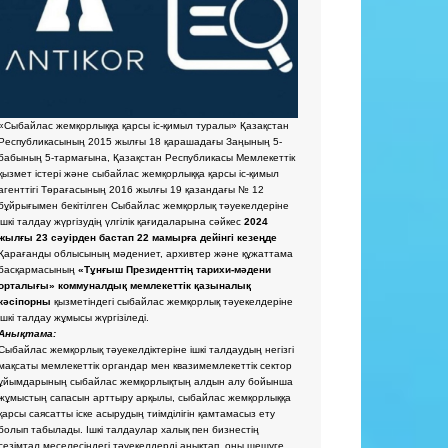
«Сыбайлас жемқорлыққа қарсы іс-қимыл туралы» Қазақстан
Республикасының 2015 жылғы 18 қарашадағы Заңының 5-
бабының 5-тармағына, Қазақстан Республикасы Мемлекеттік
қызмет істері және сыбайлас жемқорлыққа қарсы іс-қимыл
агенттігі Төрағасының 2016 жылғы 19 қазандағы № 12
бұйрығымен бекітілген Сыбайлас жемқорлық тәуекелдеріне
ішкі талдау жүргізудің үлгілік қағидаларына сәйкес
2024
жылғы 23 сәуірден бастап 22 мамырға дейінгі кезеңде
Қарағанды облысының мәдениет, архивтер және құжаттама
басқармасының
«Тұнғыш Президенттің тарихи-мәдени
орталығы» коммуналдық мемлекеттік қазыналық
кәсіпорны
қызметіндегі сыбайлас жемқорлық тәуекелдеріне
ішкі талдау жұмысы жүргізіледі.
Анықтама:
Сыбайлас жемқорлық тәуекелдіктеріне ішкі талдаудың негізгі
мақсаты мемлекеттік органдар мен квазимемлекеттік сектор
ұйымдарының сыбайлас жемқорлықтың алдын алу бойынша
жұмыстың сапасын арттыру арқылы, сыбайлас жемқорлыққа
қарсы саясатты іске асырудың тиімділігін қамтамасыз ету
болып табылады. Ішкі талдаулар халық пен бизнестің
сезімтал меселесіндегі тәуекелдерді анықтап, оны шешуге