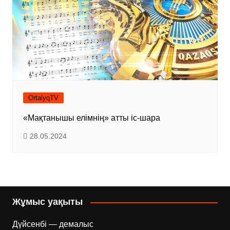
OrtalyqTV
«Мақтанышы елімнің» атты іс-шара
28.05.2024
Жұмыс уақыты
Дүйсенбі — демалыс