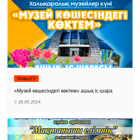
OrtalyqTV
«Музей көшесіндегі көктем» ашық іс-шара
28.05.2024