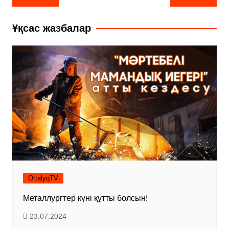
по
записям
Ұқсас жазбалар
OrtalyqTV
Металлургтер күні құтты болсын!
23.07.2024