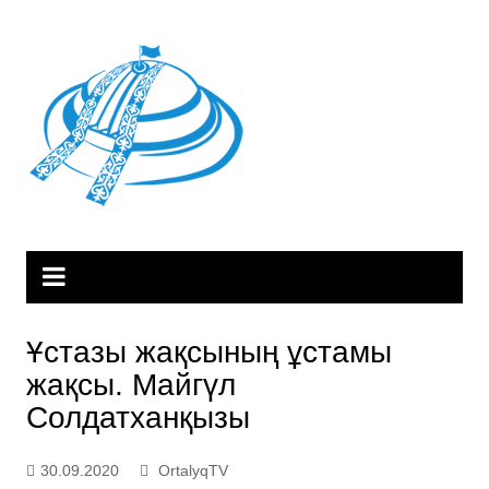
Skip
to
content
Ұстазы жақсының ұстамы
жақсы. Майгүл
Солдатханқызы
30.09.2020
OrtalyqTV