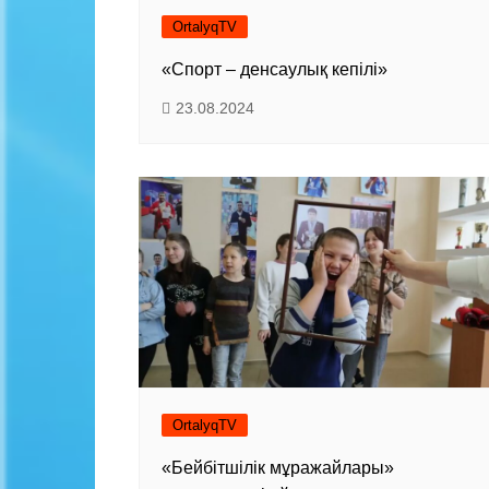
OrtalyqTV
«Спорт – денсаулық кепілі»
23.08.2024
OrtalyqTV
«Бейбітшілік мұражайлары»