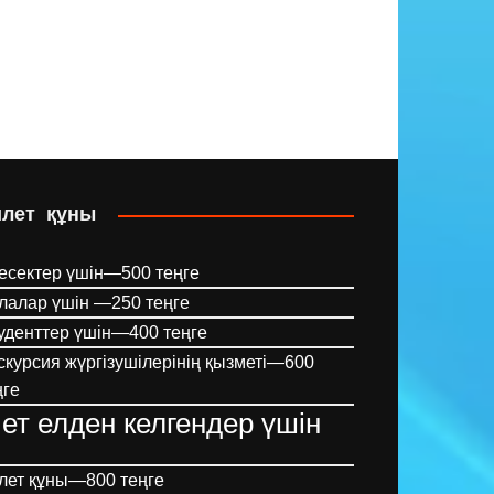
илет құны
есектер үшін—500 теңге
лалар үшін —250 теңге
уденттер үшін—400 теңге
скурсия жүргізушілерінің қызметі—600
ңге
ет елден келгендер үшін
лет құны—800 теңге