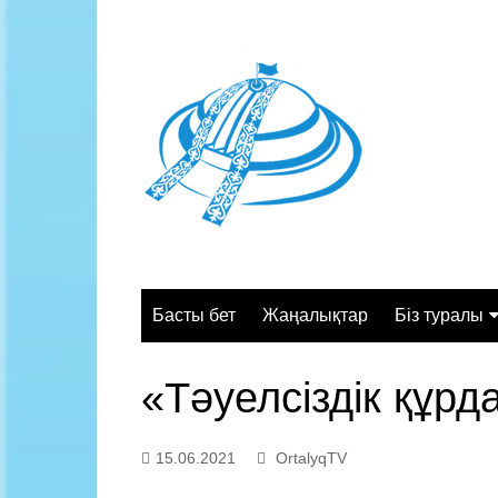
Skip
to
content
Басты бет
Жаңалықтар
Біз туралы
Жалпы сипа
«Тәуелсіздік құрд
Құрылымы
Қызмет орт
15.06.2021
OrtalyqTV
Жұмыс кесте