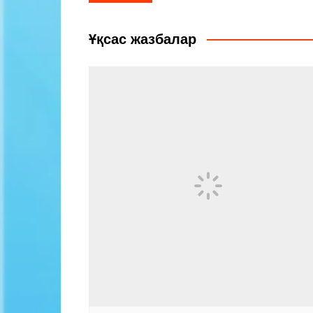
по
записям
Ұқсас жазбалар