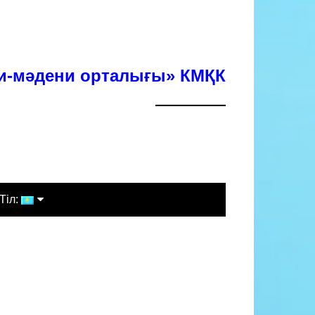
хи-мәдени орталығы» КМҚК
Тіл:
Қазақша
Русский
English