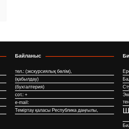
Байланыс
Б
тел.: (экскурсиялық бөлім),
Ер
(қабылдау)
Ба
(бухгалтерия)
Ст
сот.: +
Эк
те
e-mail:
Ш
Теміртау қаласы Республика даңғылы,
Би