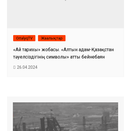
OrtalyqTV
Жаңалықтар
«Ай тарихы» жобасы. «Алтын адам-Қазақстан
тәуелсіздігінің символы» атты бейнебаян
26.04.2024