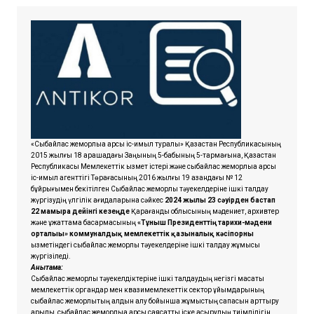
«Сыбайлас жемқорлыққа қарсы іс-қимыл туралы» Қазақстан Республикасының
2015 жылғы 18 қарашадағы Заңының 5-бабының 5-тармағына, Қазақстан
Республикасы Мемлекеттік қызмет істері және сыбайлас жемқорлыққа қарсы
іс-қимыл агенттігі Төрағасының 2016 жылғы 19 қазандағы № 12
бұйрығымен бекітілген Сыбайлас жемқорлық тәуекелдеріне ішкі талдау
жүргізудің үлгілік қағидаларына сәйкес
2024 жылғы 23 сәуірден бастап
22 мамырға дейінгі кезеңде
Қарағанды облысының мәдениет, архивтер
және құжаттама басқармасының
«Тұнғыш Президенттің тарихи-мәдени
орталығы» коммуналдық мемлекеттік қазыналық кәсіпорны
қызметіндегі сыбайлас жемқорлық тәуекелдеріне ішкі талдау жұмысы
жүргізіледі.
Анықтама:
Сыбайлас жемқорлық тәуекелдіктеріне ішкі талдаудың негізгі мақсаты
мемлекеттік органдар мен квазимемлекеттік сектор ұйымдарының
сыбайлас жемқорлықтың алдын алу бойынша жұмыстың сапасын арттыру
арқылы, сыбайлас жемқорлыққа қарсы саясатты іске асырудың тиімділігін