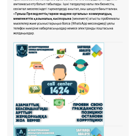
қамтамасыз ету болып табылады. Ішкі талдаулар халық пен бизнестің
сезімтал меселесіндегі тәуекелдерді анықтап, оны шешуге бағытталған.
«Тұнғыш Президенттің тарихи-мәдени орталығы» коммуналдық
мемлекеттік қазыналық кәсіпорынға
(мекемеге) қатысты проблемалық
мәселелер және ұсыныстарыңыз болса
(WhatsApp мессенджер) ұялы
телефон нөміріне хабарласыңыздар немесе электрондық поштасына
жолдаңыздар.