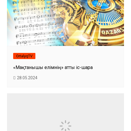
OrtalyqTV
«Мақтанышы елімнің» атты іс-шара
28.05.2024