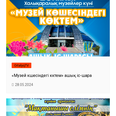
OrtalyqTV
«Музей көшесіндегі көктем» ашық іс-шара
28.05.2024