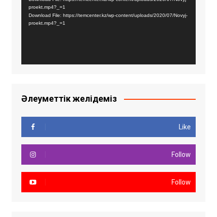
proekt.mp4?_=1
Download File: https://temcenter.kz/wp-content/uploads/2020/07/Novyj-
proekt.mp4?_=1
Әлеуметтік желідеміз
Like
Follow
Follow