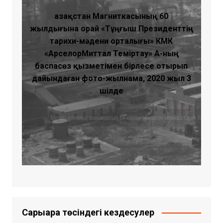
Қазақстан Магниткасының 60
жылдығына орай «Тұңғыш Президенттің
тарихи-мәдени орталығы» КМҚК
«АрселорМиттал Теміртау» АҚ-ның
баспасөз қызметімен бірлесе отырып
дайындаған фото-жылнама, 2020 жыл 3
шілде
Сарыарқа төсіндегі кездесулер