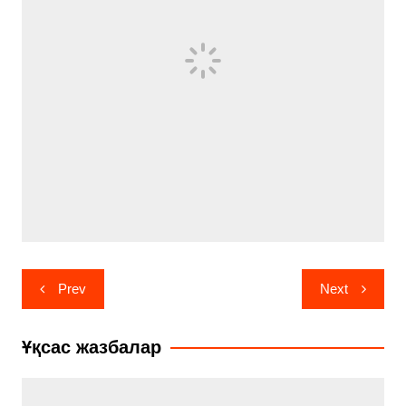
Навигация
Prev
Next
по
записям
Ұқсас жазбалар