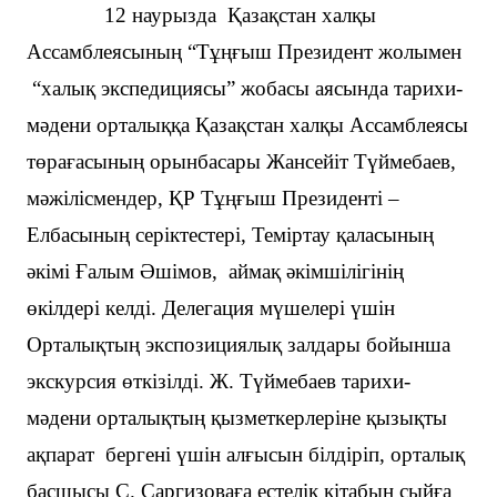
12 наурызда Қазақстан халқы
Ассамблеясының “Тұңғыш Президент жолымен
“халық экспедициясы” жобасы аясында тарихи-
мәдени орталыққа Қазақстан халқы Ассамблеясы
төрағасының орынбасары Жансейіт Түймебаев,
мәжілісмендер, ҚР Тұңғыш Президенті –
Елбасының серіктестері, Теміртау қаласының
әкімі Ғалым Әшімов, аймақ әкімшілігінің
өкілдері келді. Делегация мүшелері үшін
Орталықтың экспозициялық залдары бойынша
экскурсия өткізілді. Ж. Түймебаев тарихи-
мәдени орталықтың қызметкерлеріне қызықты
ақпарат бергені үшін алғысын білдіріп, орталық
басшысы С. Саргизоваға естелік кітабын сыйға