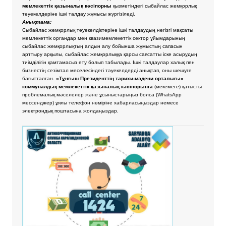
мемлекеттік қазыналық кәсіпорны
қызметіндегі сыбайлас жемқорлық
тәуекелдеріне ішкі талдау жұмысы жүргізіледі.
Анықтама:
Сыбайлас жемқорлық тәуекелдіктеріне ішкі талдаудың негізгі мақсаты
мемлекеттік органдар мен квазимемлекеттік сектор ұйымдарының
сыбайлас жемқорлықтың алдын алу бойынша жұмыстың сапасын
арттыру арқылы, сыбайлас жемқорлыққа қарсы саясатты іске асырудың
тиімділігін қамтамасыз ету болып табылады. Ішкі талдаулар халық пен
бизнестің сезімтал меселесіндегі тәуекелдерді анықтап, оны шешуге
бағытталған.
«Тұнғыш Президенттің тарихи-мәдени орталығы»
коммуналдық мемлекеттік қазыналық кәсіпорынға
(мекемеге) қатысты
проблемалық мәселелер және ұсыныстарыңыз болса
(WhatsApp
мессенджер) ұялы телефон нөміріне хабарласыңыздар немесе
электрондық поштасына жолдаңыздар.