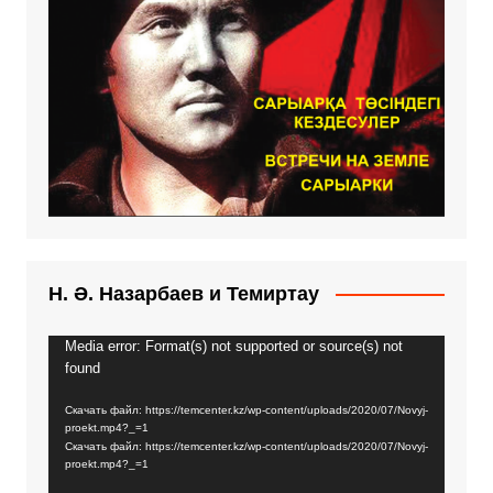
Н. Ә. Назарбаев и Темиртау
Media error: Format(s) not supported or source(s) not
Видеоплеер
found
Скачать файл: https://temcenter.kz/wp-content/uploads/2020/07/Novyj-
proekt.mp4?_=1
Скачать файл: https://temcenter.kz/wp-content/uploads/2020/07/Novyj-
proekt.mp4?_=1