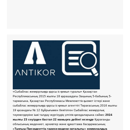
«Сыбайлас жемқорлыққа қарсы іс-қимыл туралы» Қазақстан
Республикасының 2015 жылғы 18 қарашадағы Заңының 5-бабының 5-
тармағына, Қазақстан Республикасы Мемлекеттік қызмет істері және
сыбайлас жемқорлыққа қарсы іс-қимыл агенттігі Төрағасының 2016 жылғы
19 қазандағы № 12 бұйрығымен бекітілген Сыбайлас жемқорлық
тәуекелдеріне ішкі талдау жүргізудің үлгілік қағидаларына сәйкес
2024
жылғы 23 сәуірден бастап 22 мамырға дейінгі кезеңде
Қарағанды
облысының мәдениет, архивтер және құжаттама басқармасының
«Тұнғыш Президенттің тарихи-мәдени орталығы» коммуналдық