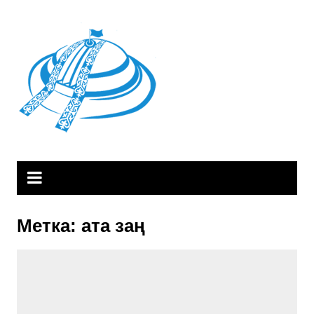
Skip
to
content
Метка:
ата заң