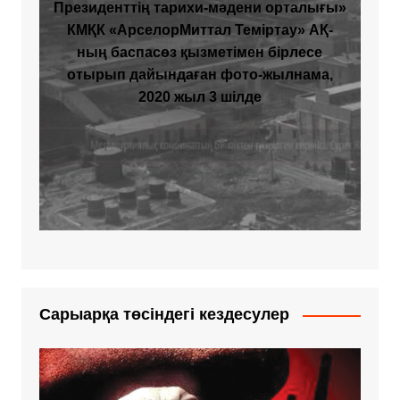
Президенттің тарихи-мәдени орталығы»
КМҚК «АрселорМиттал Теміртау» АҚ-
ның баспасөз қызметімен бірлесе
отырып дайындаған фото-жылнама,
2020 жыл 3 шілде
Сарыарқа төсіндегі кездесулер