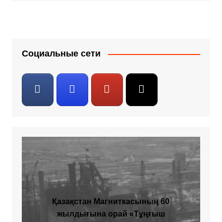
Социальные сети
Қазақстан Магниткасының 60
жылдығына орай «Тұңғыш