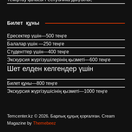
Билет құны
Ересектер үшін—500 теңге
Балалар үшін —250 теңге
Студенттер үшін—400 теңге
Экскурсия жүргізушілерінің қызметі—600 теңге
Шет елден келгендер үшін
Билет құны—800 теңге
Экскурсия жүргізушісінің қызметі—1000 теңге
Temcenter.kz © 2026. Барлық құқық қорғалған.
Cream
Magazine by
Themebeez