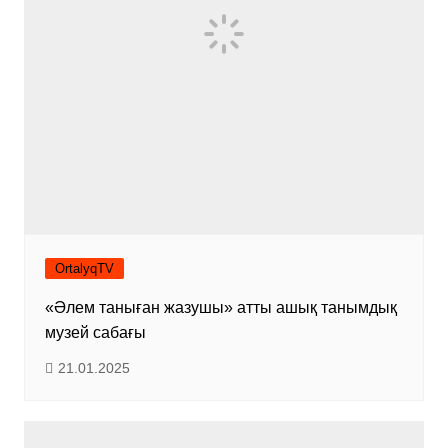
OrtalyqTV
«Әлем таныған жазушы» атты ашық танымдық
музей сабағы
21.01.2025