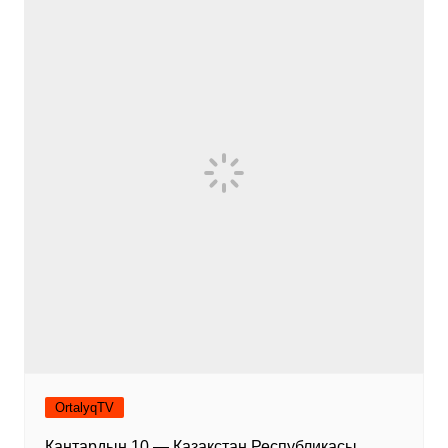
OrtalyqTV
Қаңтардың 10 — Қазақстан Республикасы