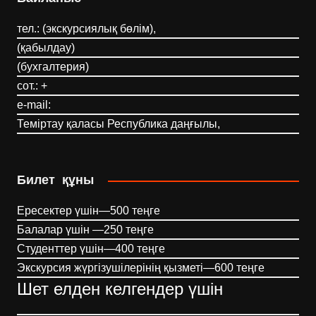
тел.: (экскурсиялық бөлім),
(қабылдау)
(бухгалтерия)
сот.: +
e-mail:
Теміртау қаласы Республика даңғылы,
Билет құны
Ересектер үшін—500 теңге
Балалар үшін —250 теңге
Студенттер үшін—400 теңге
Экскурсия жүргізушілерінің қызметі—600 теңге
Шет елден келгендер үшін