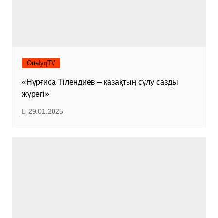
OrtalyqTV
«Нұрғиса Тілендиев – қазақтың сұлу сазды
жүрегі»
29.01.2025