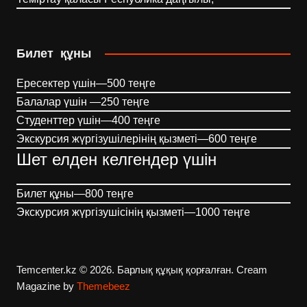
Билет құны
Ересектер үшін—500 теңге
Балалар үшін —250 теңге
Студенттер үшін—400 теңге
Экскурсия жүргізушілерінің қызметі—600 теңге
Шет елден келгендер үшін
Билет құны—800 теңге
Экскурсия жүргізушісінің қызметі—1000 теңге
Temcenter.kz © 2026. Барлық құқық қорғалған.
Cream
Magazine by
Themebeez