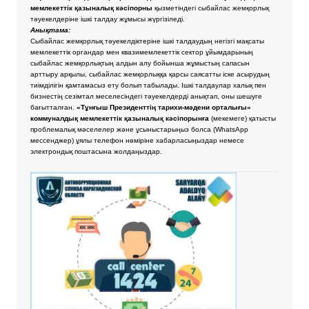
мемлекеттік қазыналық кәсіпорны
қызметіндегі сыбайлас жемқорлық
тәуекелдеріне ішкі талдау жұмысы жүргізіледі.
Анықтама:
Сыбайлас жемқорлық тәуекелдіктеріне ішкі талдаудың негізгі мақсаты
мемлекеттік органдар мен квазимемлекеттік сектор ұйымдарының
сыбайлас жемқорлықтың алдын алу бойынша жұмыстың сапасын
арттыру арқылы, сыбайлас жемқорлыққа қарсы саясатты іске асырудың
тиімділігін қамтамасыз ету болып табылады. Ішкі талдаулар халық пен
бизнестің сезімтал меселесіндегі тәуекелдерді анықтап, оны шешуге
бағытталған.
«Тұнғыш Президенттің тарихи-мәдени орталығы»
коммуналдық мемлекеттік қазыналық кәсіпорынға
(мекемеге) қатысты
проблемалық мәселелер және ұсыныстарыңыз болса
(WhatsApp
мессенджер) ұялы телефон нөміріне хабарласыңыздар немесе
электрондық поштасына жолдаңыздар.