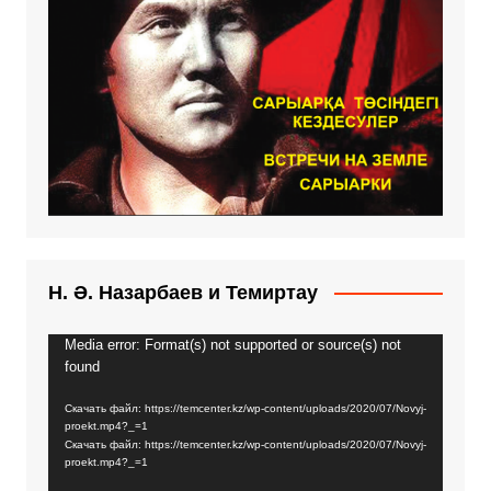
Н. Ә. Назарбаев и Темиртау
Media error: Format(s) not supported or source(s) not
Видеоплеер
found
Скачать файл: https://temcenter.kz/wp-content/uploads/2020/07/Novyj-
proekt.mp4?_=1
Скачать файл: https://temcenter.kz/wp-content/uploads/2020/07/Novyj-
proekt.mp4?_=1