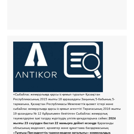
«Сыбайлас жемқорлыққа қарсы іс-қимыл туралы» Қазақстан
Республикасының 2015 жылғы 18 қарашадағы Заңының 5-бабының 5-
тармағына, Қазақстан Республикасы Мемлекеттік қызмет істері және
сыбайлас жемқорлыққа қарсы іс-қимыл агенттігі Төрағасының 2016 жылғы
19 қазандағы № 12 бұйрығымен бекітілген Сыбайлас жемқорлық
тәуекелдеріне ішкі талдау жүргізудің үлгілік қағидаларына сәйкес
2024
жылғы 23 сәуірден бастап 22 мамырға дейінгі кезеңде
Қарағанды
облысының мәдениет, архивтер және құжаттама басқармасының
«Тұнғыш Президенттің тарихи-мәдени орталығы» коммуналдық