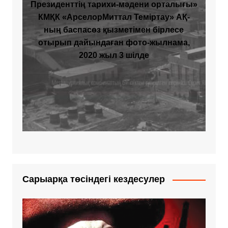
Президенттің тарихи-мәдени орталығы»
КМҚК «АрселорМиттал Теміртау» АҚ-
ның баспасөз қызметімен бірлесе
отырып дайындаған фото-жылнама,
2020 жыл 3 шілде
Сарыарқа төсіндегі кездесулер