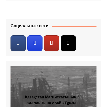
Социальные сети
Қазақстан Магниткасының 60
жылдығына орай «Тұңғыш