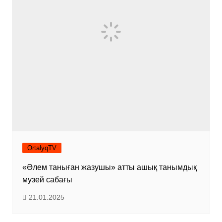
OrtalyqTV
«Әлем таныған жазушы» атты ашық танымдық
музей сабағы
21.01.2025