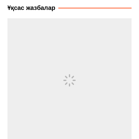
записям
Ұқсас жазбалар