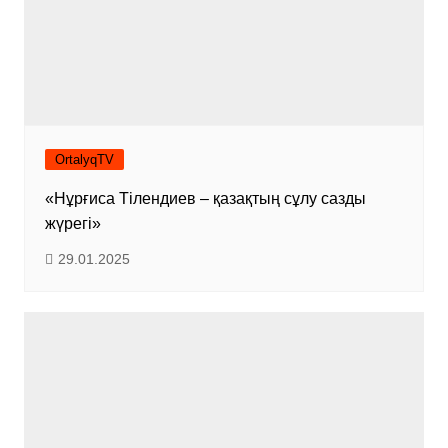
OrtalyqTV
«Нұрғиса Тілендиев – қазақтың сұлу сазды
жүрегі»
29.01.2025