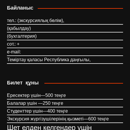
Байланыс
тел.: (экскурсиялық бөлім),
(қабылдау)
(бухгалтерия)
сот.: +
e-mail:
Теміртау қаласы Республика даңғылы,
Билет құны
Ересектер үшін—500 теңге
Балалар үшін —250 теңге
Студенттер үшін—400 теңге
Экскурсия жүргізушілерінің қызметі—600 теңге
Шет елден келгендер үшін