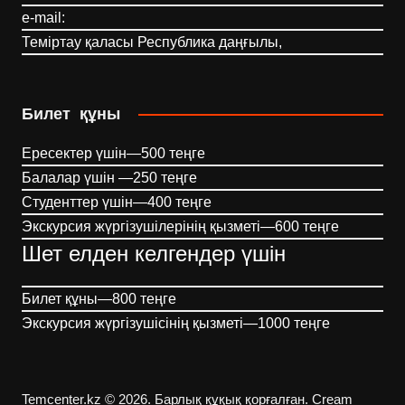
e-mail:
Теміртау қаласы Республика даңғылы,
Билет құны
Ересектер үшін—500 теңге
Балалар үшін —250 теңге
Студенттер үшін—400 теңге
Экскурсия жүргізушілерінің қызметі—600 теңге
Шет елден келгендер үшін
Билет құны—800 теңге
Экскурсия жүргізушісінің қызметі—1000 теңге
Temcenter.kz © 2026. Барлық құқық қорғалған.
Cream