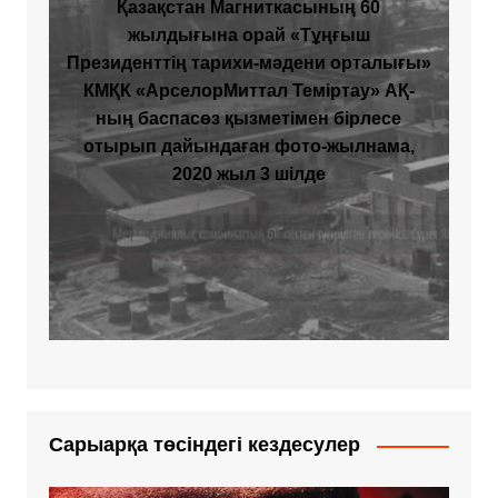
Қазақстан Магниткасының 60
жылдығына орай «Тұңғыш
Президенттің тарихи-мәдени орталығы»
КМҚК «АрселорМиттал Теміртау» АҚ-
ның баспасөз қызметімен бірлесе
отырып дайындаған фото-жылнама,
2020 жыл 3 шілде
Сарыарқа төсіндегі кездесулер