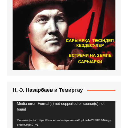
Н. Ә. Назарбаев и Темиртау
Media error: Format(s) not supported or source(s) not
Видеоплеер
found
Скачать файл: https://temcenter.kz/wp-content/uploads/2020/07/Novyj-
proekt.mp4?_=1