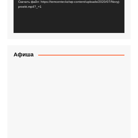
Скачать файл: https://temcenter.kz/wp-content/uploads/2020/07/Novyj-
proekt.mp4?_=1
Афиша