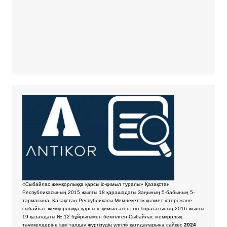
«Сыбайлас жемқорлыққа қарсы іс-қимыл туралы» Қазақстан
Республикасының 2015 жылғы 18 қарашадағы Заңының 5-бабының 5-
тармағына, Қазақстан Республикасы Мемлекеттік қызмет істері және
сыбайлас жемқорлыққа қарсы іс-қимыл агенттігі Төрағасының 2016 жылғы
19 қазандағы № 12 бұйрығымен бекітілген Сыбайлас жемқорлық
тәуекелдеріне ішкі талдау жүргізудің үлгілік қағидаларына сәйкес
2024