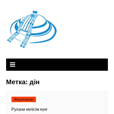
Skip
to
content
Метка:
дін
Жаңалықтар
Рухани келісім күні