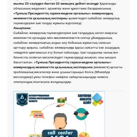
жылғы 23 сәуірден бастап 22 мамырға дейінгі кезеңде
Қарағанды
облысының мәдениет, архивтер және құжаттама басқармасының
«Тұнғыш Президенттің тарихи-мәдени орталығы» коммуналдық
мемлекеттік қазыналық кәсіпорны
қызметіндегі сыбайлас жемқорлық
тәуекелдеріне ішкі талдау жұмысы жүргізіледі.
Анықтама:
Сыбайлас жемқорлық тәуекелдіктеріне ішкі талдаудың негізгі мақсаты
мемлекеттік органдар мен квазимемлекеттік сектор ұйымдарының
сыбайлас жемқорлықтың алдын алу бойынша жұмыстың сапасын
арттыру арқылы, сыбайлас жемқорлыққа қарсы саясатты іске асырудың
тиімділігін қамтамасыз ету болып табылады. Ішкі талдаулар халық пен
бизнестің сезімтал меселесіндегі тәуекелдерді анықтап, оны шешуге
бағытталған.
«Тұнғыш Президенттің тарихи-мәдени орталығы»
коммуналдық мемлекеттік қазыналық кәсіпорынға
(мекемеге) қатысты
проблемалық мәселелер және ұсыныстарыңыз болса
(WhatsApp
мессенджер) ұялы телефон нөміріне хабарласыңыздар немесе
электрондық поштасына жолдаңыздар.