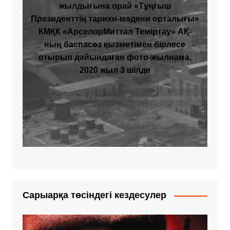
жылдығына орай «Тұңғыш
Президенттің тарихи-мәдени орталығы»
КМҚК «АрселорМиттал Теміртау» АҚ-
ның баспасөз қызметімен бірлесе
отырып дайындаған фото-жылнама,
2020 жыл 3 шілде
Сарыарқа төсіндегі кездесулер