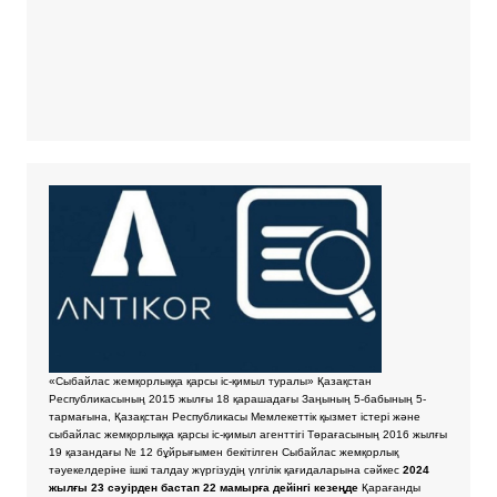
«Сыбайлас жемқорлыққа қарсы іс-қимыл туралы» Қазақстан
Республикасының 2015 жылғы 18 қарашадағы Заңының 5-бабының 5-
тармағына, Қазақстан Республикасы Мемлекеттік қызмет істері және
сыбайлас жемқорлыққа қарсы іс-қимыл агенттігі Төрағасының 2016 жылғы
19 қазандағы № 12 бұйрығымен бекітілген Сыбайлас жемқорлық
тәуекелдеріне ішкі талдау жүргізудің үлгілік қағидаларына сәйкес
2024
жылғы 23 сәуірден бастап 22 мамырға дейінгі кезеңде
Қарағанды