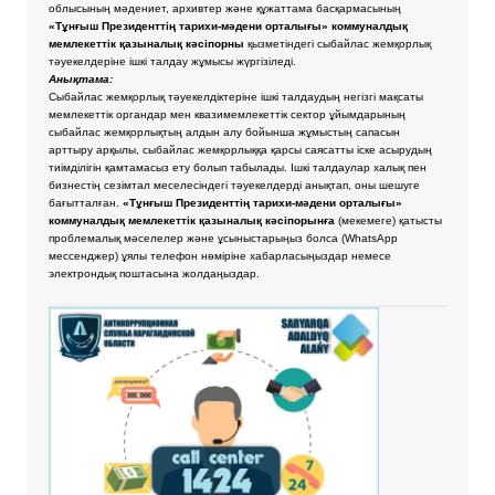
облысының мәдениет, архивтер және құжаттама басқармасының
«Тұнғыш Президенттің тарихи-мәдени орталығы» коммуналдық
мемлекеттік қазыналық кәсіпорны
қызметіндегі сыбайлас жемқорлық
тәуекелдеріне ішкі талдау жұмысы жүргізіледі.
Анықтама:
Сыбайлас жемқорлық тәуекелдіктеріне ішкі талдаудың негізгі мақсаты
мемлекеттік органдар мен квазимемлекеттік сектор ұйымдарының
сыбайлас жемқорлықтың алдын алу бойынша жұмыстың сапасын
арттыру арқылы, сыбайлас жемқорлыққа қарсы саясатты іске асырудың
тиімділігін қамтамасыз ету болып табылады. Ішкі талдаулар халық пен
бизнестің сезімтал меселесіндегі тәуекелдерді анықтап, оны шешуге
бағытталған.
«Тұнғыш Президенттің тарихи-мәдени орталығы»
коммуналдық мемлекеттік қазыналық кәсіпорынға
(мекемеге) қатысты
проблемалық мәселелер және ұсыныстарыңыз болса
(WhatsApp
мессенджер) ұялы телефон нөміріне хабарласыңыздар немесе
электрондық поштасына жолдаңыздар.