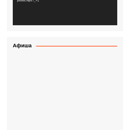
proekt.mp4?_=1
Афиша