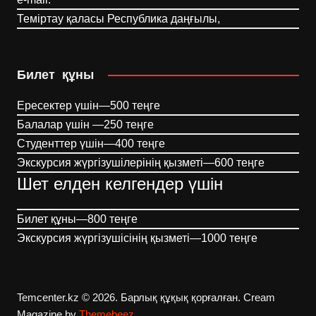
Теміртау қаласы Республика даңғылы,
Билет құны
Ересектер үшін—500 теңге
Балалар үшін —250 теңге
Студенттер үшін—400 теңге
Экскурсия жүргізушілерінің қызметі—600 теңге
Шет елден келгендер үшін
Билет құны—800 теңге
Экскурсия жүргізушісінің қызметі—1000 теңге
Temcenter.kz © 2026. Барлық құқық қорғалған.
Cream
Magazine by
Themebeez