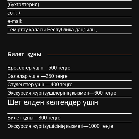
(бухгалтерия)
сот.: +
e-mail:
Теміртау қаласы Республика даңғылы,
Билет құны
Ересектер үшін—500 теңге
Балалар үшін —250 теңге
Студенттер үшін—400 теңге
Экскурсия жүргізушілерінің қызметі—600 теңге
Шет елден келгендер үшін
Билет құны—800 теңге
Экскурсия жүргізушісінің қызметі—1000 теңге