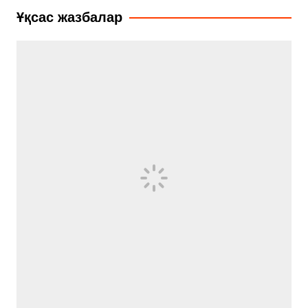
записям
Ұқсас жазбалар