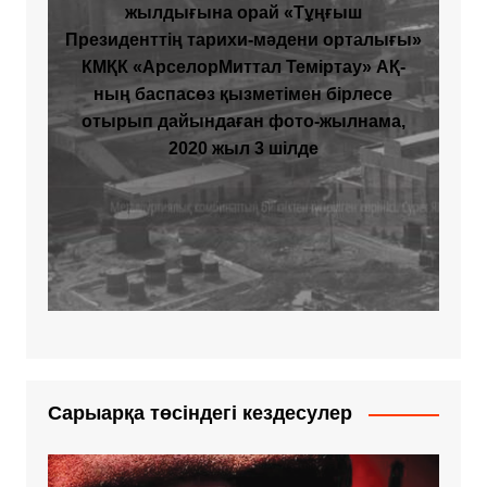
жылдығына орай «Тұңғыш
Президенттің тарихи-мәдени орталығы»
КМҚК «АрселорМиттал Теміртау» АҚ-
ның баспасөз қызметімен бірлесе
отырып дайындаған фото-жылнама,
2020 жыл 3 шілде
Сарыарқа төсіндегі кездесулер