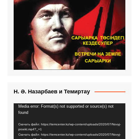
Н. Ә. Назарбаев и Темиртау
Media error: Format(s) not supported or source(s) not
Видеоплеер
found
Скачать файл: https://temcenter.kz/wp-content/uploads/2020/07/Novyj-
proekt.mp4?_=1
Скачать файл: https://temcenter.kz/wp-content/uploads/2020/07/Novyj-