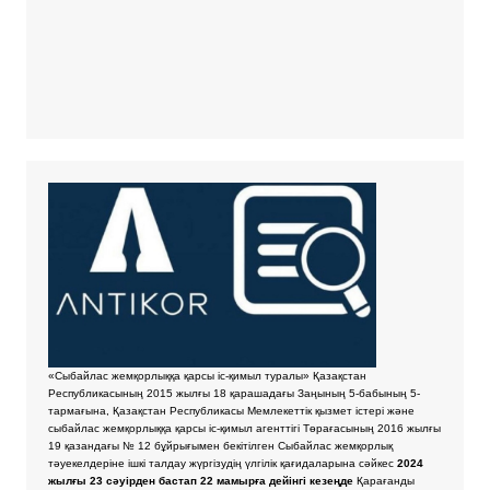
«Сыбайлас жемқорлыққа қарсы іс-қимыл туралы» Қазақстан
Республикасының 2015 жылғы 18 қарашадағы Заңының 5-бабының 5-
тармағына, Қазақстан Республикасы Мемлекеттік қызмет істері және
сыбайлас жемқорлыққа қарсы іс-қимыл агенттігі Төрағасының 2016 жылғы
19 қазандағы № 12 бұйрығымен бекітілген Сыбайлас жемқорлық
тәуекелдеріне ішкі талдау жүргізудің үлгілік қағидаларына сәйкес
2024
жылғы 23 сәуірден бастап 22 мамырға дейінгі кезеңде
Қарағанды