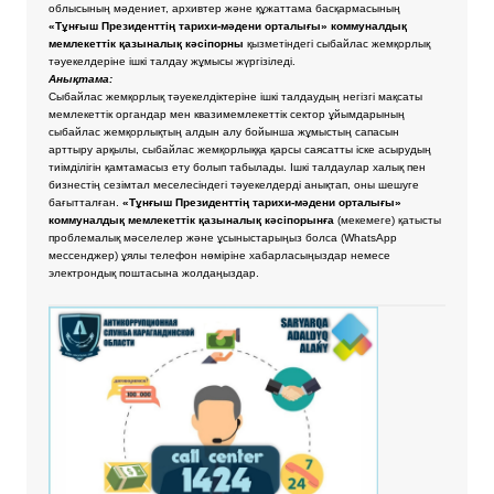
облысының мәдениет, архивтер және құжаттама басқармасының
«Тұнғыш Президенттің тарихи-мәдени орталығы» коммуналдық
мемлекеттік қазыналық кәсіпорны
қызметіндегі сыбайлас жемқорлық
тәуекелдеріне ішкі талдау жұмысы жүргізіледі.
Анықтама:
Сыбайлас жемқорлық тәуекелдіктеріне ішкі талдаудың негізгі мақсаты
мемлекеттік органдар мен квазимемлекеттік сектор ұйымдарының
сыбайлас жемқорлықтың алдын алу бойынша жұмыстың сапасын
арттыру арқылы, сыбайлас жемқорлыққа қарсы саясатты іске асырудың
тиімділігін қамтамасыз ету болып табылады. Ішкі талдаулар халық пен
бизнестің сезімтал меселесіндегі тәуекелдерді анықтап, оны шешуге
бағытталған.
«Тұнғыш Президенттің тарихи-мәдени орталығы»
коммуналдық мемлекеттік қазыналық кәсіпорынға
(мекемеге) қатысты
проблемалық мәселелер және ұсыныстарыңыз болса
(WhatsApp
мессенджер) ұялы телефон нөміріне хабарласыңыздар немесе
электрондық поштасына жолдаңыздар.