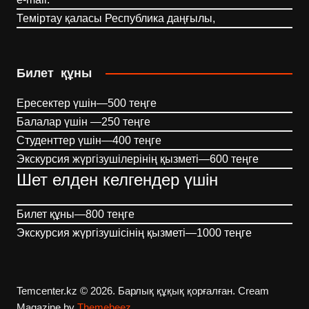
Теміртау қаласы Республика даңғылы,
Билет құны
Ересектер үшін—500 теңге
Балалар үшін —250 теңге
Студенттер үшін—400 теңге
Экскурсия жүргізушілерінің қызметі—600 теңге
Шет елден келгендер үшін
Билет құны—800 теңге
Экскурсия жүргізушісінің қызметі—1000 теңге
Temcenter.kz © 2026. Барлық құқық қорғалған.
Cream
Magazine by
Themebeez