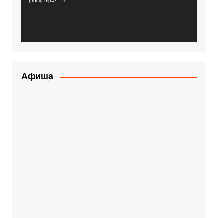
proekt.mp4?_=1
Афиша