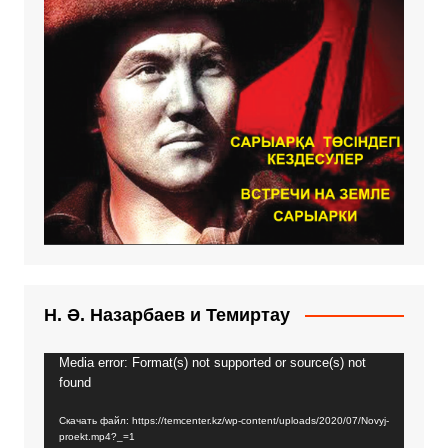
Н. Ә. Назарбаев и Темиртау
Media error: Format(s) not supported or source(s) not
Видеоплеер
found
Скачать файл: https://temcenter.kz/wp-content/uploads/2020/07/Novyj-
proekt.mp4?_=1