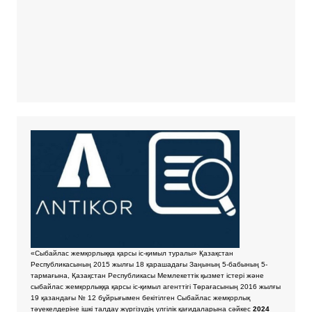
«Сыбайлас жемқорлыққа қарсы іс-қимыл туралы» Қазақстан
Республикасының 2015 жылғы 18 қарашадағы Заңының 5-бабының 5-
тармағына, Қазақстан Республикасы Мемлекеттік қызмет істері және
сыбайлас жемқорлыққа қарсы іс-қимыл агенттігі Төрағасының 2016 жылғы
19 қазандағы № 12 бұйрығымен бекітілген Сыбайлас жемқорлық
тәуекелдеріне ішкі талдау жүргізудің үлгілік қағидаларына сәйкес
2024