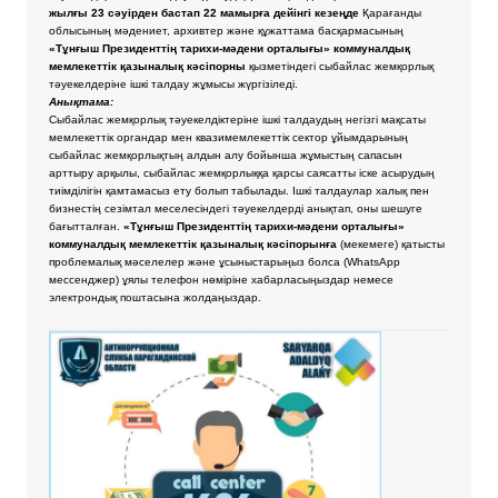
жылғы 23 сәуірден бастап 22 мамырға дейінгі кезеңде
Қарағанды
облысының мәдениет, архивтер және құжаттама басқармасының
«Тұнғыш Президенттің тарихи-мәдени орталығы» коммуналдық
мемлекеттік қазыналық кәсіпорны
қызметіндегі сыбайлас жемқорлық
тәуекелдеріне ішкі талдау жұмысы жүргізіледі.
Анықтама:
Сыбайлас жемқорлық тәуекелдіктеріне ішкі талдаудың негізгі мақсаты
мемлекеттік органдар мен квазимемлекеттік сектор ұйымдарының
сыбайлас жемқорлықтың алдын алу бойынша жұмыстың сапасын
арттыру арқылы, сыбайлас жемқорлыққа қарсы саясатты іске асырудың
тиімділігін қамтамасыз ету болып табылады. Ішкі талдаулар халық пен
бизнестің сезімтал меселесіндегі тәуекелдерді анықтап, оны шешуге
бағытталған.
«Тұнғыш Президенттің тарихи-мәдени орталығы»
коммуналдық мемлекеттік қазыналық кәсіпорынға
(мекемеге) қатысты
проблемалық мәселелер және ұсыныстарыңыз болса
(WhatsApp
мессенджер) ұялы телефон нөміріне хабарласыңыздар немесе
электрондық поштасына жолдаңыздар.