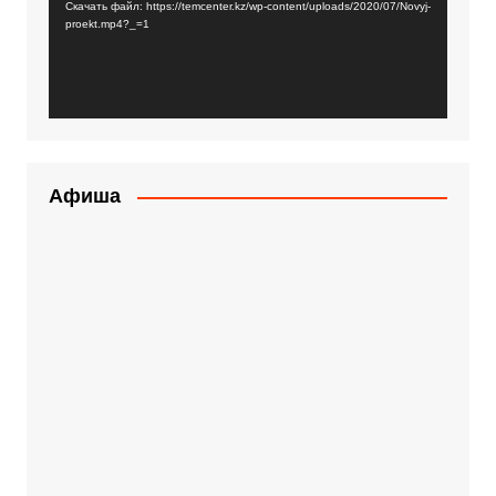
Скачать файл: https://temcenter.kz/wp-content/uploads/2020/07/Novyj-
proekt.mp4?_=1
Афиша