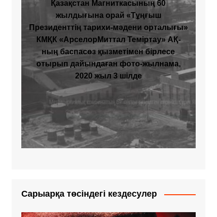
Қазақстан Магниткасының 60
жылдығына орай «Тұңғыш
Президенттің тарихи-мәдени орталығы»
КМҚК «АрселорМиттал Теміртау» АҚ-
ның баспасөз қызметімен бірлесе
отырып дайындаған фото-жылнама,
2020 жыл 3 шілде
Сарыарқа төсіндегі кездесулер