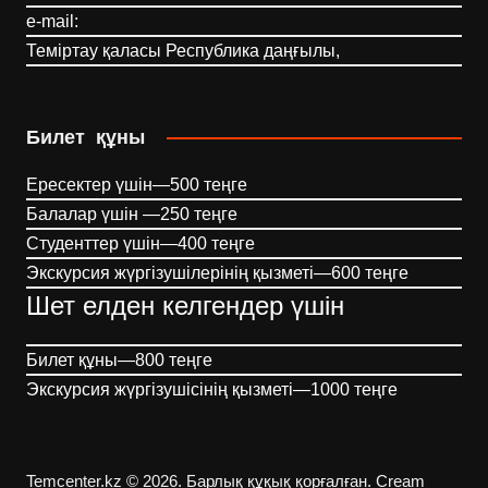
e-mail:
Теміртау қаласы Республика даңғылы,
Билет құны
Ересектер үшін—500 теңге
Балалар үшін —250 теңге
Студенттер үшін—400 теңге
Экскурсия жүргізушілерінің қызметі—600 теңге
Шет елден келгендер үшін
Билет құны—800 теңге
Экскурсия жүргізушісінің қызметі—1000 теңге
Temcenter.kz © 2026. Барлық құқық қорғалған.
Cream