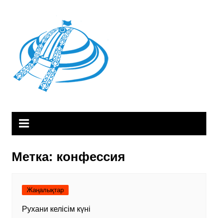
Skip
to
content
Метка:
конфессия
Жаңалықтар
Рухани келісім күні