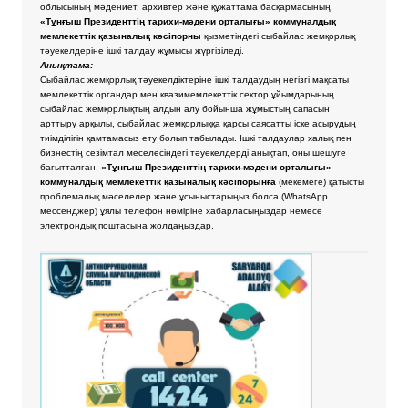
облысының мәдениет, архивтер және құжаттама басқармасының
«Тұнғыш Президенттің тарихи-мәдени орталығы» коммуналдық
мемлекеттік қазыналық кәсіпорны
қызметіндегі сыбайлас жемқорлық
тәуекелдеріне ішкі талдау жұмысы жүргізіледі.
Анықтама:
Сыбайлас жемқорлық тәуекелдіктеріне ішкі талдаудың негізгі мақсаты
мемлекеттік органдар мен квазимемлекеттік сектор ұйымдарының
сыбайлас жемқорлықтың алдын алу бойынша жұмыстың сапасын
арттыру арқылы, сыбайлас жемқорлыққа қарсы саясатты іске асырудың
тиімділігін қамтамасыз ету болып табылады. Ішкі талдаулар халық пен
бизнестің сезімтал меселесіндегі тәуекелдерді анықтап, оны шешуге
бағытталған.
«Тұнғыш Президенттің тарихи-мәдени орталығы»
коммуналдық мемлекеттік қазыналық кәсіпорынға
(мекемеге) қатысты
проблемалық мәселелер және ұсыныстарыңыз болса
(WhatsApp
мессенджер) ұялы телефон нөміріне хабарласыңыздар немесе
электрондық поштасына жолдаңыздар.