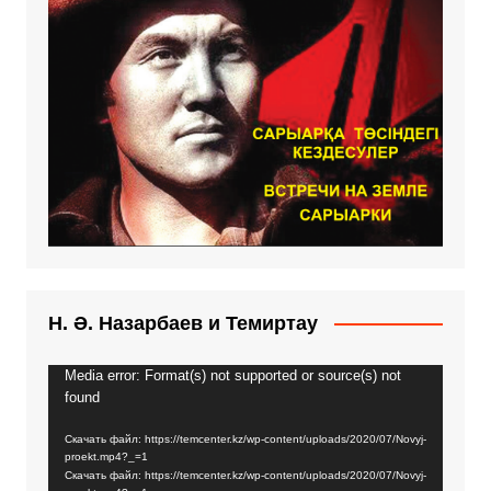
Н. Ә. Назарбаев и Темиртау
Media error: Format(s) not supported or source(s) not
Видеоплеер
found
Скачать файл: https://temcenter.kz/wp-content/uploads/2020/07/Novyj-
proekt.mp4?_=1
Скачать файл: https://temcenter.kz/wp-content/uploads/2020/07/Novyj-