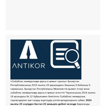
«Сыбайлас жемқорлыққа қарсы іс-қимыл туралы» Қазақстан
Республикасының 2015 жылғы 18 қарашадағы Заңының 5-бабының 5-
тармағына, Қазақстан Республикасы Мемлекеттік қызмет істері және
сыбайлас жемқорлыққа қарсы іс-қимыл агенттігі Төрағасының 2016 жылғы
19 қазандағы № 12 бұйрығымен бекітілген Сыбайлас жемқорлық
тәуекелдеріне ішкі талдау жүргізудің үлгілік қағидаларына сәйкес
2024
жылғы 23 сәуірден бастап 22 мамырға дейінгі кезеңде
Қарағанды