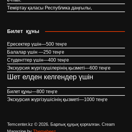
Теміртау қаласы Республика даңғылы,
Билет құны
Ересектер үшін—500 теңге
Балалар үшін —250 теңге
Студенттер үшін—400 теңге
Экскурсия жүргізушілерінің қызметі—600 теңге
Шет елден келгендер үшін
Билет құны—800 теңге
Экскурсия жүргізушісінің қызметі—1000 теңге
Temcenter.kz © 2026. Барлық құқық қорғалған.
Cream
Magazine by
Themebeez