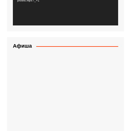
proekt.mp4?_=1
Афиша