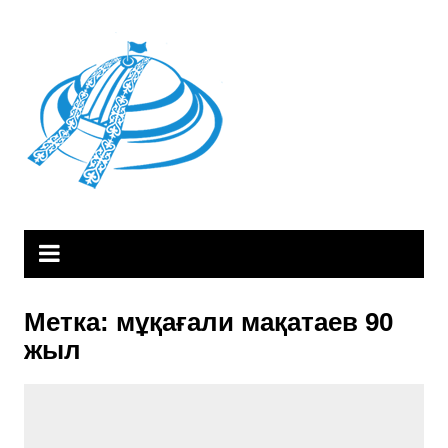
Skip
to
content
Метка:
мұқағали мақатаев 90
жыл