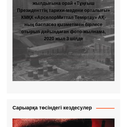
жылдығына орай «Тұңғыш
Президенттің тарихи-мәдени орталығы»
КМҚК «АрселорМиттал Теміртау» АҚ-
ның баспасөз қызметімен бірлесе
отырып дайындаған фото-жылнама,
2020 жыл 3 шілде
Сарыарқа төсіндегі кездесулер