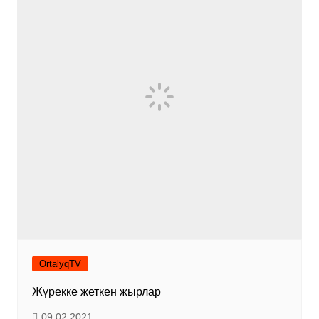
OrtalyqTV
Жүрекке жеткен жырлар
09.02.2021