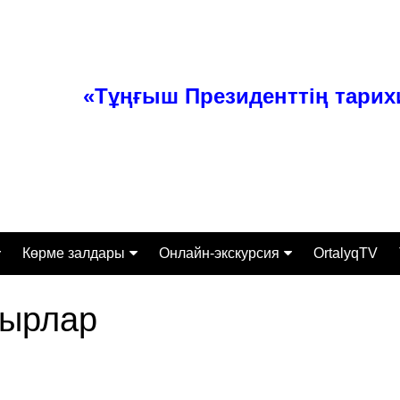
«Тұңғыш Президенттің тари
Көрме залдары
Онлайн-экскурсия
OrtalyqTV
ттамасы
Тәуелсіз Қазақстан
Экспонаты
жырлар
Өз заманының перзенті
алығы
Тұлғаның ерен қабілеті
Экскурсиялық-бұқаралық
жұмыс бөлімі
сі
Қазақстанның құрыш
келбеті
Ғылыми-зерттеумен қамту