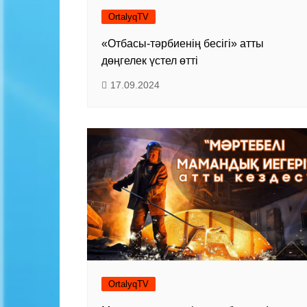
OrtalyqTV
«Отбасы-тәрбиенің бесігі» атты
дөңгелек үстел өтті
17.09.2024
OrtalyqTV