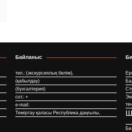
Байланыс
Б
тел.: (экскурсиялық бөлім),
Ер
(қабылдау)
Ба
(бухгалтерия)
Ст
сот.: +
Эк
те
e-mail:
Ш
Теміртау қаласы Республика даңғылы,
Би