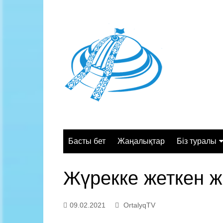
Skip
to
content
Басты бет
Жаңалықтар
Біз туралы
Жалпы сипа
Жүрекке жеткен 
Құрылымы
Қызмет орт
09.02.2021
OrtalyqTV
Жұмыс кесте