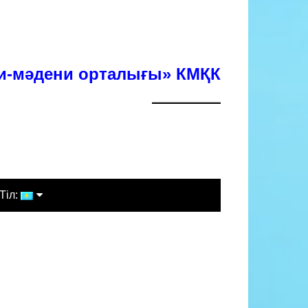
хи-мәдени орталығы» КМҚК
Тіл:
Қазақша
Русский
English