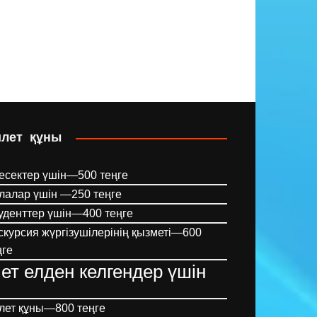
илет құны
есектер үшін—500 теңге
лалар үшін —250 теңге
уденттер үшін—400 теңге
скурсия жүргізушілерінің қызметі—600
ңге
ет елден келгендер үшін
лет құны—800 теңге