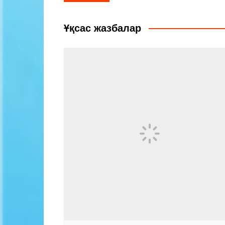
по
записям
Ұқсас жазбалар