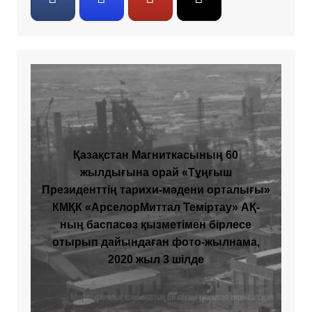
Қазақстан Магниткасының 60
жылдығына орай «Тұңғыш
Президенттің тарихи-мәдени орталығы»
КМҚК «АрселорМиттал Теміртау» АҚ-
ның баспасөз қызметімен бірлесе
отырып дайындаған фото-жылнама,
2020 жыл 3 шілде