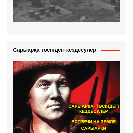
Сарыарқа төсіндегі кездесулер