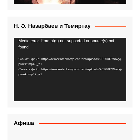
Н. Ә. Назарбаев и Темиртау
Media error: Format(s) not supported or source(s) not
Видеоплеер
found
Скачать файл: https://temcenter.kz/wp-content/uploads/2020/07/Novyj-
proekt.mp4?_=1
Скачать файл: https://temcenter.kz/wp-content/uploads/2020/07/Novyj-
proekt.mp4?_=1
Афиша