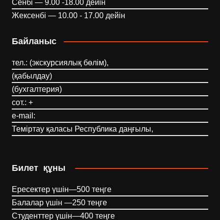
Сенбі — 9.00 -18.00 дейін
Жексенбі — 10.00 - 17.00 дейін
Байланыс
тел.: (экскурсиялық бөлім),
(қабылдау)
(бухгалтерия)
сот.: +
e-mail:
Теміртау қаласы Республика даңғылы,
Билет құны
Ересектер үшін—500 теңге
Балалар үшін —250 теңге
Студенттер үшін—400 теңге