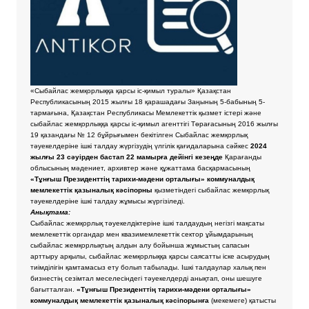
«Сыбайлас жемқорлыққа қарсы іс-қимыл туралы» Қазақстан
Республикасының 2015 жылғы 18 қарашадағы Заңының 5-бабының 5-
тармағына, Қазақстан Республикасы Мемлекеттік қызмет істері және
сыбайлас жемқорлыққа қарсы іс-қимыл агенттігі Төрағасының 2016 жылғы
19 қазандағы № 12 бұйрығымен бекітілген Сыбайлас жемқорлық
тәуекелдеріне ішкі талдау жүргізудің үлгілік қағидаларына сәйкес
2024
жылғы 23 сәуірден бастап 22 мамырға дейінгі кезеңде
Қарағанды
облысының мәдениет, архивтер және құжаттама басқармасының
«Тұнғыш Президенттің тарихи-мәдени орталығы» коммуналдық
мемлекеттік қазыналық кәсіпорны
қызметіндегі сыбайлас жемқорлық
тәуекелдеріне ішкі талдау жұмысы жүргізіледі.
Анықтама:
Сыбайлас жемқорлық тәуекелдіктеріне ішкі талдаудың негізгі мақсаты
мемлекеттік органдар мен квазимемлекеттік сектор ұйымдарының
сыбайлас жемқорлықтың алдын алу бойынша жұмыстың сапасын
арттыру арқылы, сыбайлас жемқорлыққа қарсы саясатты іске асырудың
тиімділігін қамтамасыз ету болып табылады. Ішкі талдаулар халық пен
бизнестің сезімтал меселесіндегі тәуекелдерді анықтап, оны шешуге
бағытталған.
«Тұнғыш Президенттің тарихи-мәдени орталығы»
коммуналдық мемлекеттік қазыналық кәсіпорынға
(мекемеге) қатысты