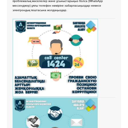
проблемалық мәселелер және ұсыныстарыңыз болса
(WhatsApp
мессенджер) ұялы телефон нөміріне хабарласыңыздар немесе
электрондық поштасына жолдаңыздар.