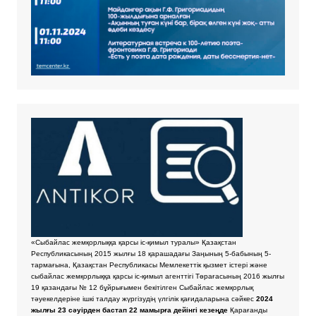
«Сыбайлас жемқорлыққа қарсы іс-қимыл туралы» Қазақстан
Республикасының 2015 жылғы 18 қарашадағы Заңының 5-бабының 5-
тармағына, Қазақстан Республикасы Мемлекеттік қызмет істері және
сыбайлас жемқорлыққа қарсы іс-қимыл агенттігі Төрағасының 2016 жылғы
19 қазандағы № 12 бұйрығымен бекітілген Сыбайлас жемқорлық
тәуекелдеріне ішкі талдау жүргізудің үлгілік қағидаларына сәйкес
2024
жылғы 23 сәуірден бастап 22 мамырға дейінгі кезеңде
Қарағанды