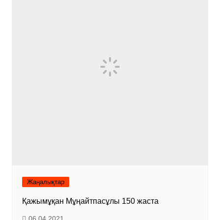
Жаңалықтар
Қажымұқан Мұңайтпасұлы 150 жаста
06.04.2021