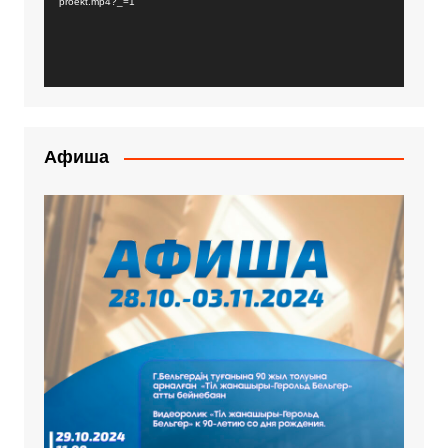
proekt.mp4?_=1
Афиша