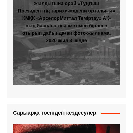
жылдығына орай «Тұңғыш
Президенттің тарихи-мәдени орталығы»
КМҚК «АрселорМиттал Теміртау» АҚ-
ның баспасөз қызметімен бірлесе
отырып дайындаған фото-жылнама,
2020 жыл 3 шілде
Сарыарқа төсіндегі кездесулер