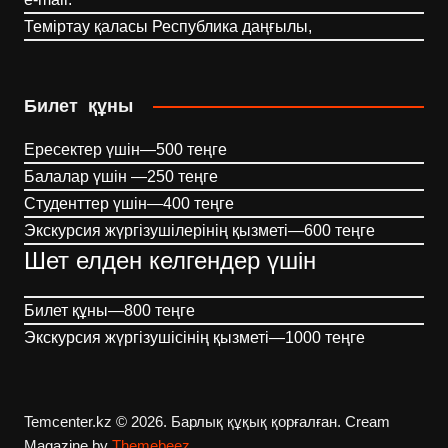
Теміртау қаласы Республика даңғылы,
Билет құны
Ересектер үшін—500 теңге
Балалар үшін —250 теңге
Студенттер үшін—400 теңге
Экскурсия жүргізушілерінің қызметі—600 теңге
Шет елден келгендер үшін
Билет құны—800 теңге
Экскурсия жүргізушісінің қызметі—1000 теңге
Temcenter.kz © 2026. Барлық құқық қорғалған.
Cream
Magazine by
Themebeez