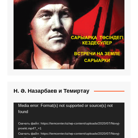
Н. Ә. Назарбаев и Темиртау
Media error: Format(s) not supported or source(s) not
Видеоплеер
found
Скачать файл: https://temcenter.kz/wp-content/uploads/2020/07/Novyj-
proekt.mp4?_=1
Скачать файл: https://temcenter.kz/wp-content/uploads/2020/07/Novyj-