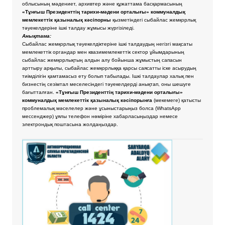
облысының мәдениет, архивтер және құжаттама басқармасының
«Тұнғыш Президенттің тарихи-мәдени орталығы» коммуналдық
мемлекеттік қазыналық кәсіпорны
қызметіндегі сыбайлас жемқорлық
тәуекелдеріне ішкі талдау жұмысы жүргізіледі.
Анықтама:
Сыбайлас жемқорлық тәуекелдіктеріне ішкі талдаудың негізгі мақсаты
мемлекеттік органдар мен квазимемлекеттік сектор ұйымдарының
сыбайлас жемқорлықтың алдын алу бойынша жұмыстың сапасын
арттыру арқылы, сыбайлас жемқорлыққа қарсы саясатты іске асырудың
тиімділігін қамтамасыз ету болып табылады. Ішкі талдаулар халық пен
бизнестің сезімтал меселесіндегі тәуекелдерді анықтап, оны шешуге
бағытталған.
«Тұнғыш Президенттің тарихи-мәдени орталығы»
коммуналдық мемлекеттік қазыналық кәсіпорынға
(мекемеге) қатысты
проблемалық мәселелер және ұсыныстарыңыз болса
(WhatsApp
мессенджер) ұялы телефон нөміріне хабарласыңыздар немесе
электрондық поштасына жолдаңыздар.