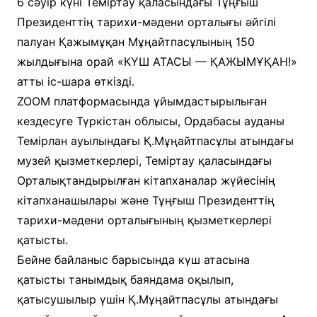
6 сәуір күні Теміртау қаласындағы Тұңғыш
Президенттің тарихи-мәдени орталығы әйгілі
палуан Қажымұқан Мұңайтпасұлының 150
жылдығына орай «КҮШ АТАСЫ — ҚАЖЫМҰҚАН!»
атты іс-шара өткізді.
ZOOM платформасында ұйымдастырылыған
кездесуге Түркістан облысы, Ордабасы ауданы
Темірлан ауылындағы Қ.Мұңайтпасұлы атындағы
музей қызметкерлері, Теміртау қаласындағы
Орталықтандырылған кітапханалар жүйесінің
кітапханашылары және Тұңғыш Президенттің
тарихи-мәдени орталығының қызметкерлері
қатысты.
Бейне байланыс барысында күш атасына
қатысты танымдық баяндама оқылып,
қатысушылыр үшін Қ.Мұңайтпасұлы атындағы