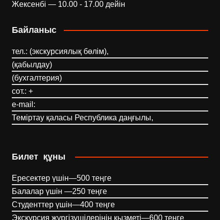
Жексенбі — 10.00 - 17.00 дейін
Байланыс
тел.: (экскурсиялық бөлім),
(қабылдау)
(бухгалтерия)
сот.: +
e-mail:
Теміртау қаласы Республика даңғылы,
Билет құны
Ересектер үшін—500 теңге
Балалар үшін —250 теңге
Студенттер үшін—400 теңге
Экскурсия жүргізушілерінің қызметі—600 теңге