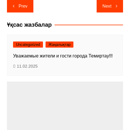
Навигация
Prev
Next
по
записям
Ұқсас жазбалар
Uncategorized
Жаңалықтар
Уважаемые жители и гости города Темиртау!!!
11.02.2025