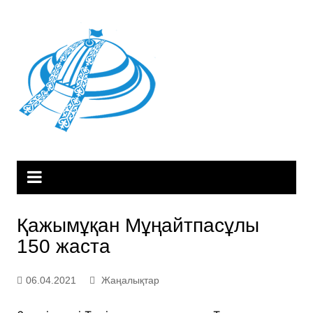
Skip
to
content
Қажымұқан Мұңайтпасұлы
150 жаста
06.04.2021
Жаңалықтар