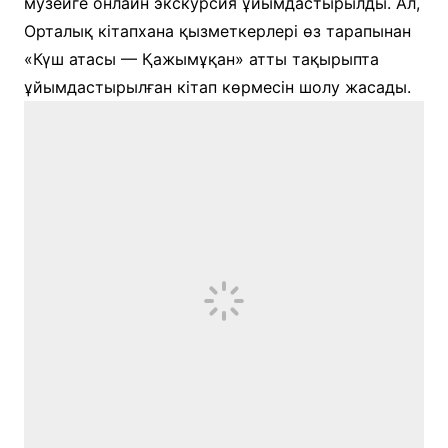
музейге онлайн экскурсия ұйымдастырылды. Ал,
Орталық кітапхана қызметкерлері өз тарапынан
«Күш атасы — Қажымұқан» атты тақырыпта
ұйымдастырылған кітап көрмесін шолу жасады.