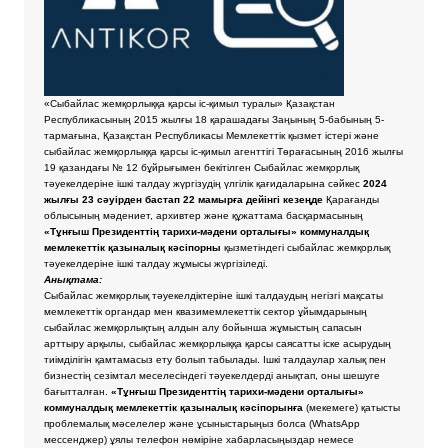
«Сыбайлас жемқорлыққа қарсы іс-қимыл туралы» Қазақстан
Республикасының 2015 жылғы 18 қарашадағы Заңының 5-бабының 5-
тармағына, Қазақстан Республикасы Мемлекеттік қызмет істері және
сыбайлас жемқорлыққа қарсы іс-қимыл агенттігі Төрағасының 2016 жылғы
19 қазандағы № 12 бұйрығымен бекітілген Сыбайлас жемқорлық
тәуекелдеріне ішкі талдау жүргізудің үлгілік қағидаларына сәйкес
2024
жылғы 23 сәуірден бастап 22 мамырға дейінгі кезеңде
Қарағанды
облысының мәдениет, архивтер және құжаттама басқармасының
«Тұнғыш Президенттің тарихи-мәдени орталығы» коммуналдық
мемлекеттік қазыналық кәсіпорны
қызметіндегі сыбайлас жемқорлық
тәуекелдеріне ішкі талдау жұмысы жүргізіледі.
Анықтама:
Сыбайлас жемқорлық тәуекелдіктеріне ішкі талдаудың негізгі мақсаты
мемлекеттік органдар мен квазимемлекеттік сектор ұйымдарының
сыбайлас жемқорлықтың алдын алу бойынша жұмыстың сапасын
арттыру арқылы, сыбайлас жемқорлыққа қарсы саясатты іске асырудың
тиімділігін қамтамасыз ету болып табылады. Ішкі талдаулар халық пен
бизнестің сезімтал меселесіндегі тәуекелдерді анықтап, оны шешуге
бағытталған.
«Тұнғыш Президенттің тарихи-мәдени орталығы»
коммуналдық мемлекеттік қазыналық кәсіпорынға
(мекемеге) қатысты
проблемалық мәселелер және ұсыныстарыңыз болса
(WhatsApp
мессенджер) ұялы телефон нөміріне хабарласыңыздар немесе