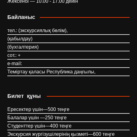
Жексенбі — 10.00 - 17.00 дейін
Байланыс
тел.: (экскурсиялық бөлім),
(қабылдау)
(бухгалтерия)
сот.: +
e-mail:
Теміртау қаласы Республика даңғылы,
Билет құны
Ересектер үшін—500 теңге
Балалар үшін —250 теңге
Студенттер үшін—400 теңге
Экскурсия жүргізушілерінің қызметі—600 теңге