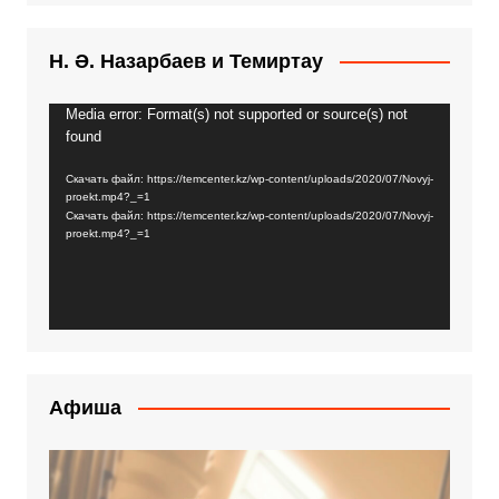
Н. Ә. Назарбаев и Темиртау
Media error: Format(s) not supported or source(s) not
Видеоплеер
found
Скачать файл: https://temcenter.kz/wp-content/uploads/2020/07/Novyj-
proekt.mp4?_=1
Скачать файл: https://temcenter.kz/wp-content/uploads/2020/07/Novyj-
proekt.mp4?_=1
Афиша