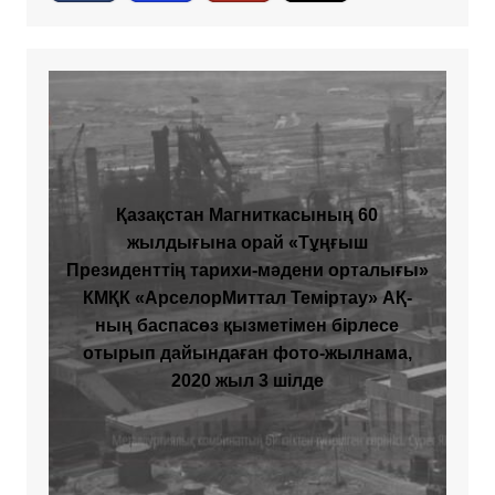
Қазақстан Магниткасының 60
жылдығына орай «Тұңғыш
Президенттің тарихи-мәдени орталығы»
КМҚК «АрселорМиттал Теміртау» АҚ-
ның баспасөз қызметімен бірлесе
отырып дайындаған фото-жылнама,
2020 жыл 3 шілде