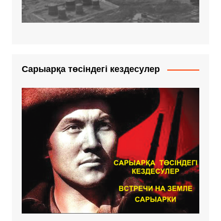
Сарыарқа төсіндегі кездесулер