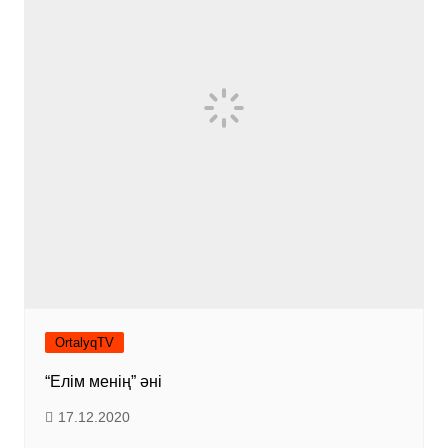
OrtalyqTV
“Елім менің” әні
17.12.2020