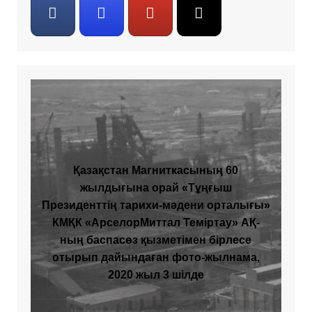
Қазақстан Магниткасының 60
жылдығына орай «Тұңғыш
Президенттің тарихи-мәдени орталығы»
КМҚК «АрселорМиттал Теміртау» АҚ-
ның баспасөз қызметімен бірлесе
отырып дайындаған фото-жылнама,
2020 жыл 3 шілде