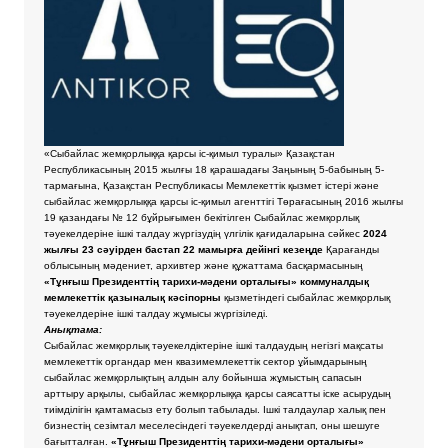
«Сыбайлас жемқорлыққа қарсы іс-қимыл туралы» Қазақстан
Республикасының 2015 жылғы 18 қарашадағы Заңының 5-бабының 5-
тармағына, Қазақстан Республикасы Мемлекеттік қызмет істері және
сыбайлас жемқорлыққа қарсы іс-қимыл агенттігі Төрағасының 2016 жылғы
19 қазандағы № 12 бұйрығымен бекітілген Сыбайлас жемқорлық
тәуекелдеріне ішкі талдау жүргізудің үлгілік қағидаларына сәйкес
2024
жылғы 23 сәуірден бастап 22 мамырға дейінгі кезеңде
Қарағанды
облысының мәдениет, архивтер және құжаттама басқармасының
«Тұнғыш Президенттің тарихи-мәдени орталығы» коммуналдық
мемлекеттік қазыналық кәсіпорны
қызметіндегі сыбайлас жемқорлық
тәуекелдеріне ішкі талдау жұмысы жүргізіледі.
Анықтама:
Сыбайлас жемқорлық тәуекелдіктеріне ішкі талдаудың негізгі мақсаты
мемлекеттік органдар мен квазимемлекеттік сектор ұйымдарының
сыбайлас жемқорлықтың алдын алу бойынша жұмыстың сапасын
арттыру арқылы, сыбайлас жемқорлыққа қарсы саясатты іске асырудың
тиімділігін қамтамасыз ету болып табылады. Ішкі талдаулар халық пен
бизнестің сезімтал меселесіндегі тәуекелдерді анықтап, оны шешуге
бағытталған.
«Тұнғыш Президенттің тарихи-мәдени орталығы»