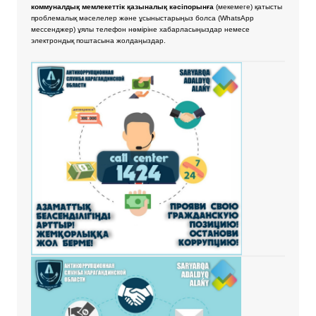
коммуналдық мемлекеттік қазыналық кәсіпорынға
(мекемеге) қатысты
проблемалық мәселелер және ұсыныстарыңыз болса
(WhatsApp
мессенджер) ұялы телефон нөміріне хабарласыңыздар немесе
электрондық поштасына жолдаңыздар.