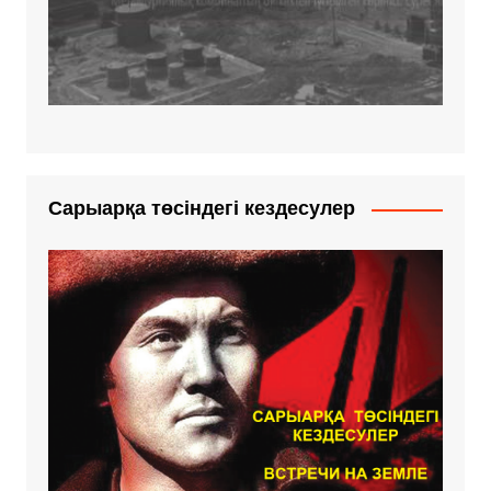
Сарыарқа төсіндегі кездесулер