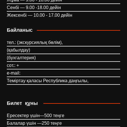
Сенбі — 9.00 -18.00 дейін
Жексенбі — 10.00 - 17.00 дейін
Байланыс
тел.: (экскурсиялық бөлім),
(қабылдау)
(бухгалтерия)
сот.: +
e-mail:
Теміртау қаласы Республика даңғылы,
Билет құны
Ересектер үшін—500 теңге
Балалар үшін —250 теңге