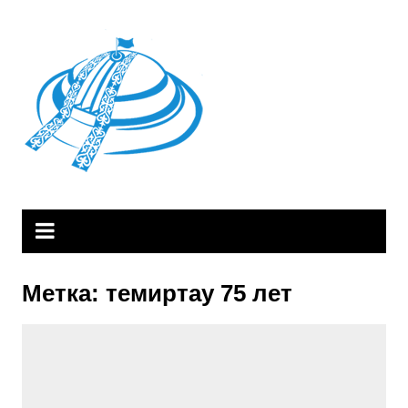
Skip
to
content
Метка:
темиртау 75 лет