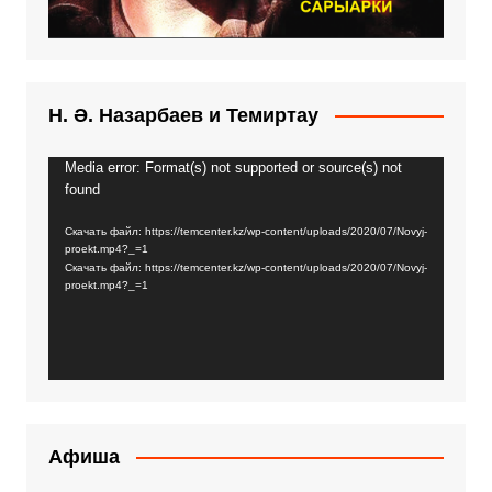
Н. Ә. Назарбаев и Темиртау
Media error: Format(s) not supported or source(s) not
Видеоплеер
found
Скачать файл: https://temcenter.kz/wp-content/uploads/2020/07/Novyj-
proekt.mp4?_=1
Скачать файл: https://temcenter.kz/wp-content/uploads/2020/07/Novyj-
proekt.mp4?_=1
Афиша