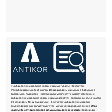
«Сыбайлас жемқорлыққа қарсы іс-қимыл туралы» Қазақстан
Республикасының 2015 жылғы 18 қарашадағы Заңының 5-бабының 5-
тармағына, Қазақстан Республикасы Мемлекеттік қызмет істері және
сыбайлас жемқорлыққа қарсы іс-қимыл агенттігі Төрағасының 2016 жылғы
19 қазандағы № 12 бұйрығымен бекітілген Сыбайлас жемқорлық
тәуекелдеріне ішкі талдау жүргізудің үлгілік қағидаларына сәйкес
2024
жылғы 23 сәуірден бастап 22 мамырға дейінгі кезеңде
Қарағанды