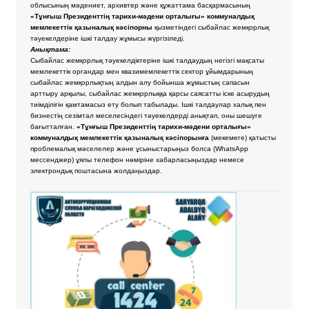
облысының мәдениет, архивтер және құжаттама басқармасының
«Тұнғыш Президенттің тарихи-мәдени орталығы» коммуналдық
мемлекеттік қазыналық кәсіпорны
қызметіндегі сыбайлас жемқорлық
тәуекелдеріне ішкі талдау жұмысы жүргізіледі.
Анықтама:
Сыбайлас жемқорлық тәуекелдіктеріне ішкі талдаудың негізгі мақсаты
мемлекеттік органдар мен квазимемлекеттік сектор ұйымдарының
сыбайлас жемқорлықтың алдын алу бойынша жұмыстың сапасын
арттыру арқылы, сыбайлас жемқорлыққа қарсы саясатты іске асырудың
тиімділігін қамтамасыз ету болып табылады. Ішкі талдаулар халық пен
бизнестің сезімтал меселесіндегі тәуекелдерді анықтап, оны шешуге
бағытталған.
«Тұнғыш Президенттің тарихи-мәдени орталығы»
коммуналдық мемлекеттік қазыналық кәсіпорынға
(мекемеге) қатысты
проблемалық мәселелер және ұсыныстарыңыз болса
(WhatsApp
мессенджер) ұялы телефон нөміріне хабарласыңыздар немесе
электрондық поштасына жолдаңыздар.