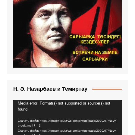
Н. Ә. Назарбаев и Темиртау
Media error: Format(s) not supported or source(s) not
Видеоплеер
found
Скачать файл: https://temcenter.kz/wp-content/uploads/2020/07/Novyj-
proekt.mp4?_=1
Скачать файл: https://temcenter.kz/wp-content/uploads/2020/07/Novyj-