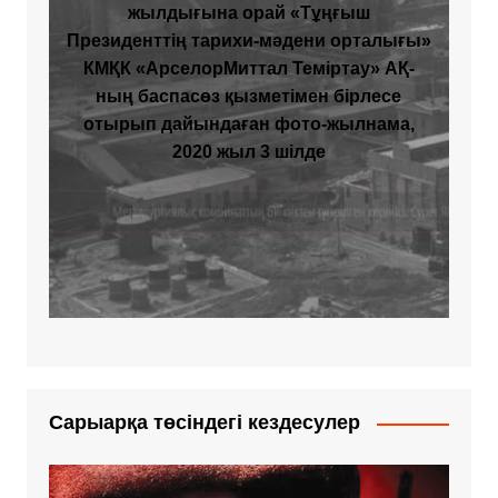
жылдығына орай «Тұңғыш
Президенттің тарихи-мәдени орталығы»
КМҚК «АрселорМиттал Теміртау» АҚ-
ның баспасөз қызметімен бірлесе
отырып дайындаған фото-жылнама,
2020 жыл 3 шілде
Сарыарқа төсіндегі кездесулер