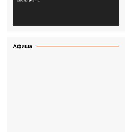
proekt.mp4?_=1
Афиша