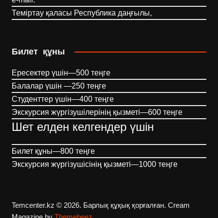
Теміртау қаласы Республика даңғылы,
Билет құны
Ересектер үшін—500 теңге
Балалар үшін —250 теңге
Студенттер үшін—400 теңге
Экскурсия жүргізушілерінің қызметі—600 теңге
Шет елден келгендер үшін
Билет құны—800 теңге
Экскурсия жүргізушісінің қызметі—1000 теңге
Temcenter.kz © 2026. Барлық құқық қорғалған.
Cream
Magazine by
Themebeez