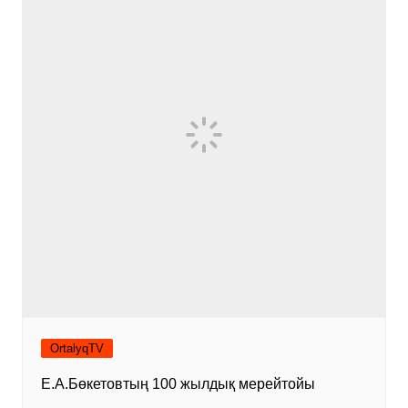
OrtalyqTV
Е.А.Бөкетовтың 100 жылдық мерейтойы