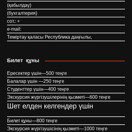
(қабылдау)
(бухгалтерия)
сот.: +
e-mail:
Теміртау қаласы Республика даңғылы,
Билет құны
Ересектер үшін—500 теңге
Балалар үшін —250 теңге
Студенттер үшін—400 теңге
Экскурсия жүргізушілерінің қызметі—600 теңге
Шет елден келгендер үшін
Билет құны—800 теңге
Экскурсия жүргізушісінің қызметі—1000 теңге