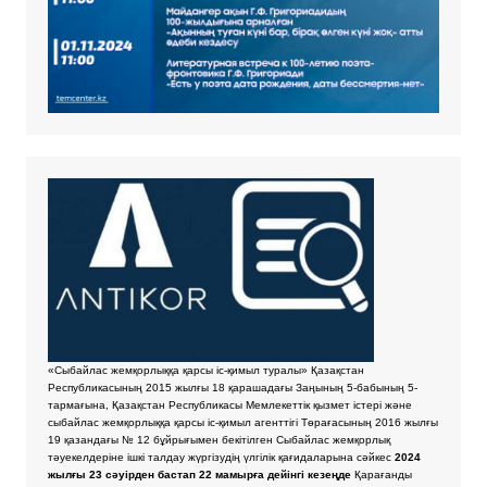
«Сыбайлас жемқорлыққа қарсы іс-қимыл туралы» Қазақстан
Республикасының 2015 жылғы 18 қарашадағы Заңының 5-бабының 5-
тармағына, Қазақстан Республикасы Мемлекеттік қызмет істері және
сыбайлас жемқорлыққа қарсы іс-қимыл агенттігі Төрағасының 2016 жылғы
19 қазандағы № 12 бұйрығымен бекітілген Сыбайлас жемқорлық
тәуекелдеріне ішкі талдау жүргізудің үлгілік қағидаларына сәйкес
2024
жылғы 23 сәуірден бастап 22 мамырға дейінгі кезеңде
Қарағанды