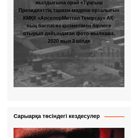
жылдығына орай «Тұңғыш
Президенттің тарихи-мәдени орталығы»
КМҚК «АрселорМиттал Теміртау» АҚ-
ның баспасөз қызметімен бірлесе
отырып дайындаған фото-жылнама,
2020 жыл 3 шілде
Сарыарқа төсіндегі кездесулер