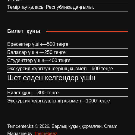
Теміртау қаласы Республика даңғылы,
Билет құны
Ересектер үшін—500 теңге
Балалар үшін —250 теңге
Студенттер үшін—400 теңге
Экскурсия жүргізушілерінің қызметі—600 теңге
Шет елден келгендер үшін
Билет құны—800 теңге
Экскурсия жүргізушісінің қызметі—1000 теңге
Temcenter.kz © 2026. Барлық құқық қорғалған.
Cream
Magazine by
Themebeez