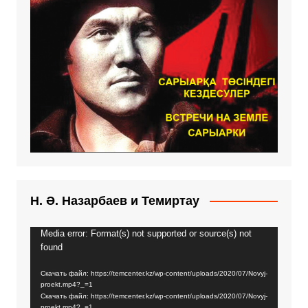
Н. Ә. Назарбаев и Темиртау
Media error: Format(s) not supported or source(s) not
Видеоплеер
found
Скачать файл: https://temcenter.kz/wp-content/uploads/2020/07/Novyj-
proekt.mp4?_=1
Скачать файл: https://temcenter.kz/wp-content/uploads/2020/07/Novyj-
proekt.mp4?_=1