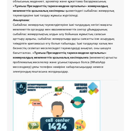
облысының мәдениет, архивтер және құжаттама басқармасының
«Тұнғыш Президенттің тарихи-мәдени орталығы» коммуналдық
мемлекеттік қазыналық кәсіпорны
қызметіндегі сыбайлас жемқорлық
тәуекелдеріне ішкі талдау жұмысы жүргізіледі.
Анықтама:
Сыбайлас жемқорлық тәуекелдіктеріне ішкі талдаудың негізгі мақсаты
мемлекеттік органдар мен квазимемлекеттік сектор ұйымдарының
сыбайлас жемқорлықтың алдын алу бойынша жұмыстың сапасын
арттыру арқылы, сыбайлас жемқорлыққа қарсы саясатты іске асырудың
тиімділігін қамтамасыз ету болып табылады. Ішкі талдаулар халық пен
бизнестің сезімтал меселесіндегі тәуекелдерді анықтап, оны шешуге
бағытталған.
«Тұнғыш Президенттің тарихи-мәдени орталығы»
коммуналдық мемлекеттік қазыналық кәсіпорынға
(мекемеге) қатысты
проблемалық мәселелер және ұсыныстарыңыз болса
(WhatsApp
мессенджер) ұялы телефон нөміріне хабарласыңыздар немесе
электрондық поштасына жолдаңыздар.