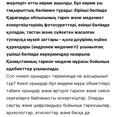
жерлері» атты көрме ашылды. Бұл көрме үш
тақырыптық бөлімнен тұрады: бірінші бөлімде
Қарағанды облысының тарих және мәдениет
ескерткіштерінің фотосуреттері, екінші бөлімде
қоладан, тастан және сүйектен жасалған
түпнұсқа музей заттары – қола дәуірінің еңбек
құралдары (андронов мәдениеті) ұсынылған;
үшінші бөлімде көрермендер назарына
Қазақстанның тарихи-мәдени мұрасы бойынша
әдебиеттер ұсынылады.
Сол «киелі орындар» терминінде не жасырынып
тұр? Киелі орындар-бұл мәдени мұра объектілері,
табиғи орындар және әртүрлі тарихи және саяси
оқиғаларға байланысты ескерткіштер. Оларды
сақтау және цифрландыру бойынша тарихшылар,
археологтар, этнологтар және басқа да