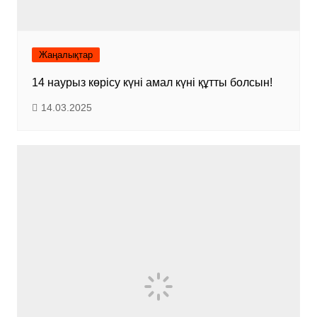
Жаңалықтар
14 наурыз көрісу күні амал күні құтты болсын!
14.03.2025