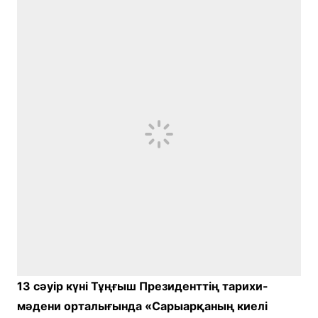
13 сәуір күні Тұңғыш Президенттің тарихи-
мәдени орталығында «Сарыарқаның киелі