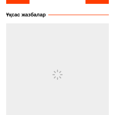
по
записям
Ұқсас жазбалар