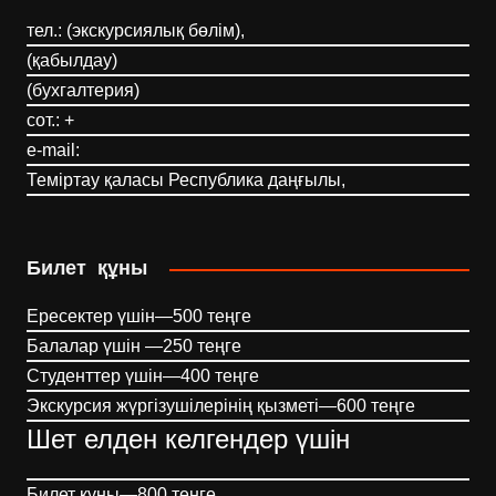
тел.: (экскурсиялық бөлім),
(қабылдау)
(бухгалтерия)
сот.: +
e-mail:
Теміртау қаласы Республика даңғылы,
Билет құны
Ересектер үшін—500 теңге
Балалар үшін —250 теңге
Студенттер үшін—400 теңге
Экскурсия жүргізушілерінің қызметі—600 теңге
Шет елден келгендер үшін
Билет құны—800 теңге