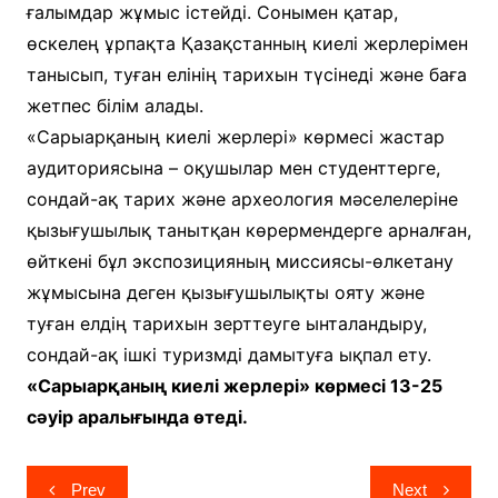
ғалымдар жұмыс істейді. Сонымен қатар,
өскелең ұрпақта Қазақстанның киелі жерлерімен
танысып, туған елінің тарихын түсінеді және баға
жетпес білім алады.
«Сарыарқаның киелі жерлері» көрмесі жастар
аудиториясына – оқушылар мен студенттерге,
сондай-ақ тарих және археология мәселелеріне
қызығушылық танытқан көрермендерге арналған,
өйткені бұл экспозицияның миссиясы-өлкетану
жұмысына деген қызығушылықты ояту және
туған елдің тарихын зерттеуге ынталандыру,
сондай-ақ ішкі туризмді дамытуға ықпал ету.
«Сарыарқаның киелі жерлері» көрмесі 13-25
сәуір аралығында өтеді.
Навигация
Prev
Next