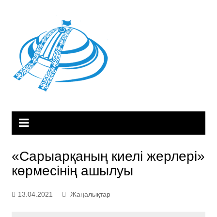
Skip
to
content
«Сарыарқаның киелі жерлері»
көрмесінің ашылуы
13.04.2021
Жаңалықтар