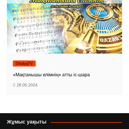
OrtalyqTV
«Мақтанышы елімнің» атты іс-шара
28.05.2024
Жұмыс уақыты