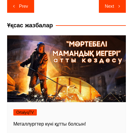
Навигация
Prev
Next
по
записям
Ұқсас жазбалар
OrtalyqTV
Металлургтер күні құтты болсын!