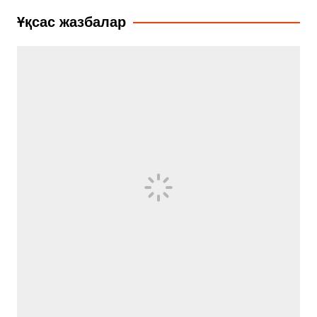
записям
Ұқсас жазбалар