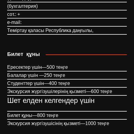
(бухгалтерия)
сот.: +
e-mail:
Теміртау қаласы Республика даңғылы,
Билет құны
Ересектер үшін—500 теңге
Балалар үшін —250 теңге
Студенттер үшін—400 теңге
Экскурсия жүргізушілерінің қызметі—600 теңге
Шет елден келгендер үшін
Билет құны—800 теңге
Экскурсия жүргізушісінің қызметі—1000 теңге