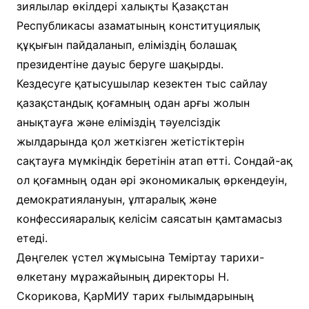
зиялылар өкілдері халықты Қазақстан
Республикасы азаматының конституциялық
құқығын пайдаланып, еліміздің болашақ
президентіне дауыс беруге шақырды.
Кездесуге қатысушылар кезектен тыс сайлау
қазақстандық қоғамның одан арғы жолын
анықтауға және еліміздің тәуелсіздік
жылдарында қол жеткізген жетістіктерін
сақтауға мүмкіндік беретінін атап өтті. Сондай-ақ
ол қоғамның одан әрі экономикалық өркендеуін,
демократиялануын, ұлтаралық және
конфессияаралық келісім саясатын қамтамасыз
етеді.
Дөңгелек үстел жұмысына Теміртау тарихи-
өлкетану мұражайының директоры Н.
Скорикова, ҚарМИУ тарих ғылымдарының