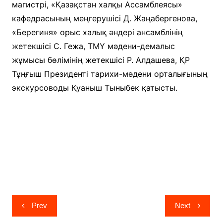
магистрі, «Қазақстан халқы Ассамблеясы»
кафедрасының меңгерушісі Д. Жаңабергенова,
«Берегиня» орыс халық әндері ансамблінің
жетекшісі С. Гежа, ТМҮ мәдени-демалыс
жұмысы бөлімінің жетекшісі Р. Алдашева, ҚР
Тұңғыш Президенті тарихи-мәдени орталығының
экскурсоводы Қуаныш Тыныбек қатысты.
Навигация
Prev
Next
по