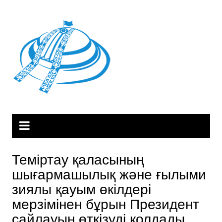
Skip
to
content
Теміртау қаласының
шығармашылық және ғылыми
зиялы қауым өкілдері
мерзімінен бұрын Президент
сайлауын өткізуді қолдады