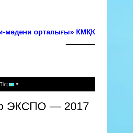
хи-мәдени орталығы» КМҚК
Тіл:
Қазақша
ию ЭКСПО — 2017
Русский
English