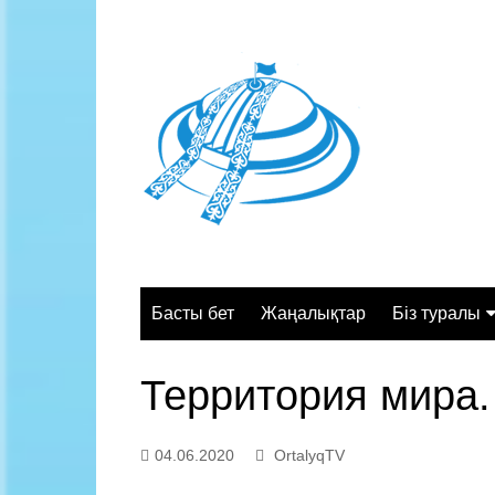
Skip
to
content
Басты бет
Жаңалықтар
Біз туралы
Жалпы сипа
Территория мира
Құрылымы
Қызмет орт
04.06.2020
OrtalyqTV
Жұмыс кесте