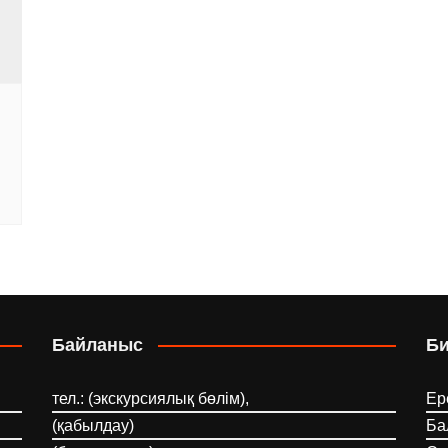
ы
Байланыс
Б
тел.: (экскурсиялық бөлім),
Ер
(қабылдау)
Ба