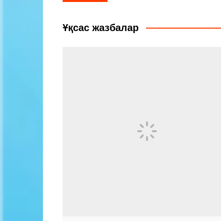
по
записям
Ұқсас жазбалар