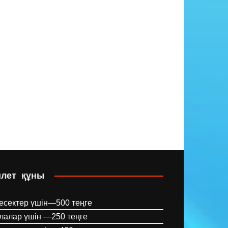
илет құны
есектер үшін—500 теңге
лалар үшін —250 теңге