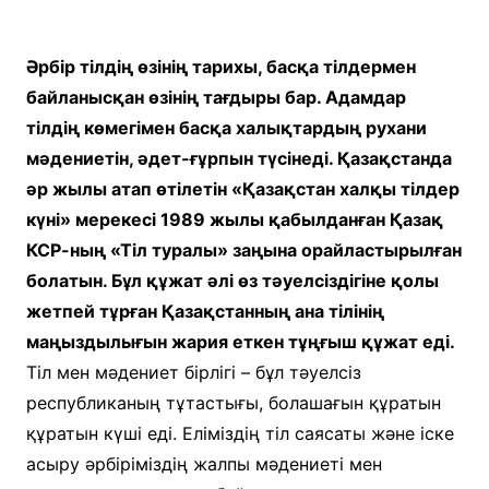
Әрбір тілдің өзінің тарихы, басқа тілдермен
байланысқан өзінің тағдыры бар. Адамдар
тілдің көмегімен басқа халықтардың рухани
мәдениетін, әдет-ғұрпын түсінеді. Қазақстанда
әр жылы атап өтілетін «Қазақстан халқы тілдер
күні» мерекесі 1989 жылы қабылданған Қазақ
КСР-ның «Тіл туралы» заңына орайластырылған
болатын. Бұл құжат әлі өз тәуелсіздігіне қолы
жетпей тұрған Қазақстанның ана тілінің
маңыздылығын жария еткен тұңғыш құжат еді.
Тіл мен мәдениет бірлігі – бұл тәуелсіз
республиканың тұтастығы, болашағын құратын
құратын күші еді. Еліміздің тіл саясаты және іске
асыру әрбіріміздің жалпы мәдениеті мен