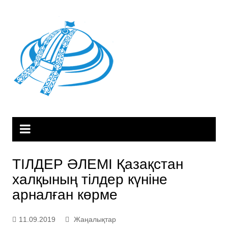
Skip
to
content
ТІЛДЕР ӘЛЕМІ Қазақстан
халқының тілдер күніне
арналған көрме
11.09.2019
Жаңалықтар