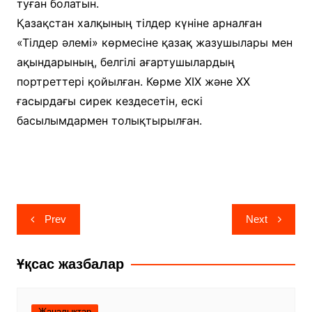
туған болатын.
Қазақстан халқының тілдер күніне арналған
«Тілдер әлемі» көрмесіне қазақ жазушылары мен
ақындарының, белгілі ағартушылардың
портреттері қойылған. Көрме XIX және XX
ғасырдағы сирек кездесетін, ескі
басылымдармен толықтырылған.
Навигация
Prev
Next
по
записям
Ұқсас жазбалар
Жаңалықтар