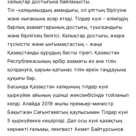
халықтар достығына байланысты.
Тіл –халқымыздың амандығы, ол ұлттың бірігуіне
және нығаюына әсер етеді. Тілдер күні – еліміздің
барлық азаматтарының достығы, туысқандығы
және бірлігінің белгісі. Халықтар достығы, өзара
түсіністік және ынтымақтастық – жаңа
Қазақстанды құрудың басты тірегі. Қазақстан
Республикасының әрбір азаматы өз ана тілін
қолдануға, қарым-қатынас тілін еркін таңдауына
құқығы бар.
Басында Қазақстан халқының тілдер күні
қыркүйек айының үшінші жексенбісінде тойланып
келді. Алайда 2019 жылы премьер-министр
Бақытжан Сағынтаевтың қаулысымен Тілдер күні
5 қыркүйекке көшірілді. Дәл осы күні қазақтың
көрнекті ғалымы, лингвист Ахмет Байтұрсынов