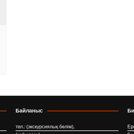
Байланыс
Б
тел.: (экскурсиялық бөлім),
Ер