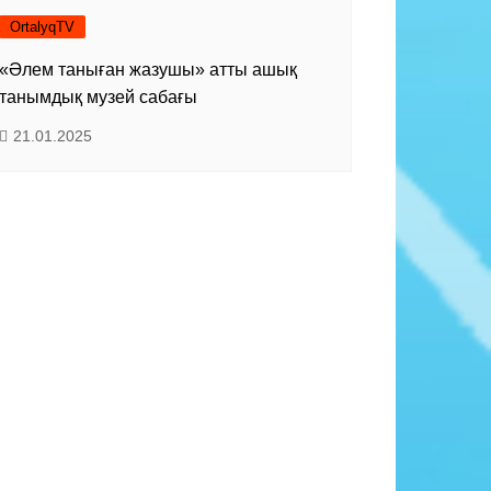
OrtalyqTV
«Әлем таныған жазушы» атты ашық
танымдық музей сабағы
21.01.2025