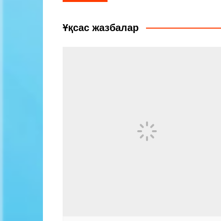
по
записям
Ұқсас жазбалар