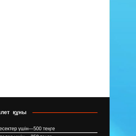
илет құны
есектер үшін—500 теңге