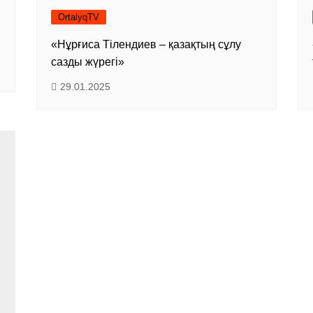
OrtalyqTV
ы
«Нұрғиса Тілендиев – қазақтың сұлу
сазды жүрегі»
29.01.2025