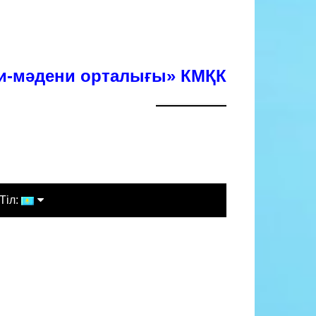
хи-мәдени орталығы» КМҚК
Тіл:
Қазақша
Русский
English