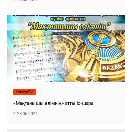
OrtalyqTV
«Мақтанышы елімнің» атты іс-шара
28.05.2024