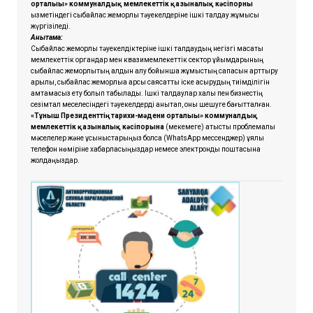
орталығы» коммуналдық мемлекеттік қазыналық кәсіпорны
қызметіндегі сыбайлас жемқорлық тәуекелдеріне ішкі талдау жұмысы
жүргізіледі.
Анықтама:
Сыбайлас жемқорлық тәуекелдіктеріне ішкі талдаудың негізгі мақсаты
мемлекеттік органдар мен квазимемлекеттік сектор ұйымдарының
сыбайлас жемқорлықтың алдын алу бойынша жұмыстың сапасын арттыру
арқылы, сыбайлас жемқорлыққа қарсы саясатты іске асырудың тиімділігін
қамтамасыз ету болып табылады. Ішкі талдаулар халық пен бизнестің
сезімтал меселесіндегі тәуекелдерді анықтап, оны шешуге бағытталған.
«Тұнғыш Президенттің тарихи-мәдени орталығы» коммуналдық
мемлекеттік қазыналық кәсіпорынға
(мекемеге) қатысты проблемалық
мәселелер және ұсыныстарыңыз болса
(WhatsApp мессенджер) ұялы
телефон нөміріне хабарласыңыздар немесе электрондық поштасына
жолдаңыздар.