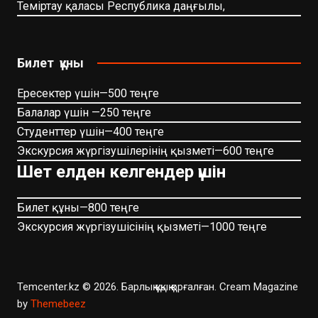
Теміртау қаласы Республика даңғылы,
Билет құны
Ересектер үшін—500 теңге
Балалар үшін —250 теңге
Студенттер үшін—400 теңге
Экскурсия жүргізушілерінің қызметі—600 теңге
Шет елден келгендер үшін
Билет құны—800 теңге
Экскурсия жүргізушісінің қызметі—1000 теңге
Temcenter.kz © 2026. Барлық құқық қорғалған.
Cream Magazine
by
Themebeez