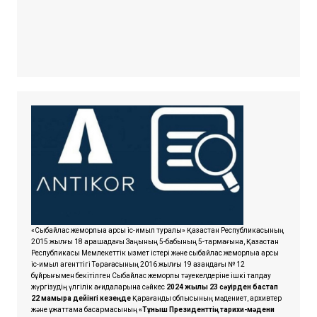
«Сыбайлас жемқорлыққа қарсы іс-қимыл туралы» Қазақстан Республикасының
2015 жылғы 18 қарашадағы Заңының 5-бабының 5-тармағына, Қазақстан
Республикасы Мемлекеттік қызмет істері және сыбайлас жемқорлыққа қарсы
іс-қимыл агенттігі Төрағасының 2016 жылғы 19 қазандағы № 12
бұйрығымен бекітілген Сыбайлас жемқорлық тәуекелдеріне ішкі талдау
жүргізудің үлгілік қағидаларына сәйкес
2024 жылғы 23 сәуірден бастап
22 мамырға дейінгі кезеңде
Қарағанды облысының мәдениет, архивтер
және құжаттама басқармасының
«Тұнғыш Президенттің тарихи-мәдени