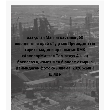
Қазақстан Магниткасының 60
жылдығына орай «Тұңғыш Президенттің
тарихи-мәдени орталығы» КМҚК
«АрселорМиттал Теміртау» АҚ-ның
баспасөз қызметімен бірлесе отырып
дайындаған фото-жылнама, 2020 жыл 3
шілде