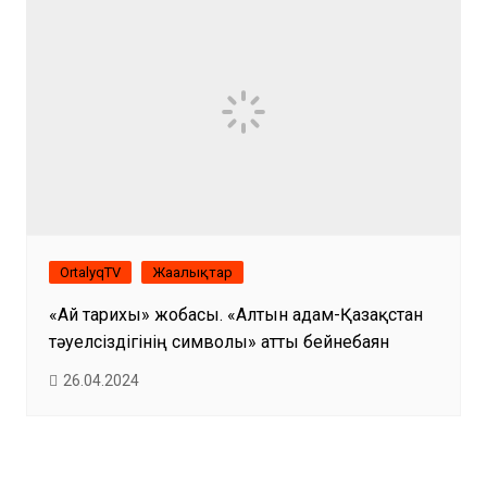
OrtalyqTV
Жаңалықтар
«Ай тарихы» жобасы. «Алтын адам-Қазақстан
тәуелсіздігінің символы» атты бейнебаян
26.04.2024