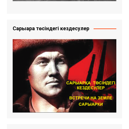
Сарыарқа төсіндегі кездесулер