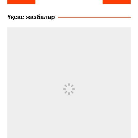
по
записям
Ұқсас жазбалар