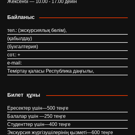
Жексенбі — 10.00 - 17.00 дейін
Байланыс
тел.: (экскурсиялық бөлім),
(қабылдау)
(бухгалтерия)
сот.: +
e-mail:
Теміртау қаласы Республика даңғылы,
Билет құны
Ересектер үшін—500 теңге
Балалар үшін —250 теңге
Студенттер үшін—400 теңге
Экскурсия жүргізушілерінің қызметі—600 теңге