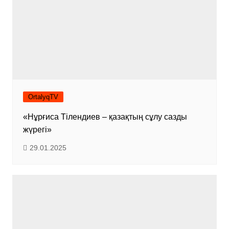
OrtalyqTV
«Нұрғиса Тілендиев – қазақтың сұлу сазды
жүрегі»
29.01.2025