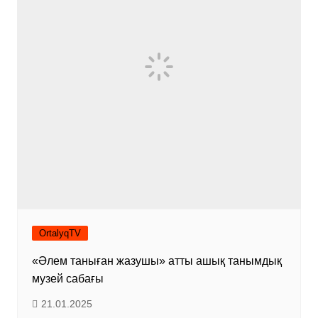
OrtalyqTV
«Әлем таныған жазушы» атты ашық танымдық
музей сабағы
21.01.2025