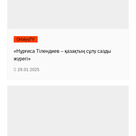
OrtalyqTV
«Нұрғиса Тілендиев – қазақтың сұлу сазды
жүрегі»
29.01.2025