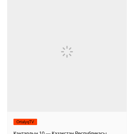
OrtalyqTV
Қаңтардың 10 — Қазақстан Республикасы