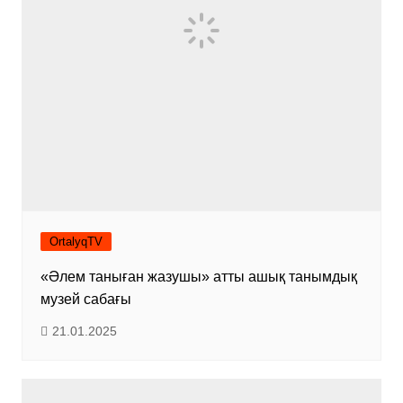
OrtalyqTV
«Әлем таныған жазушы» атты ашық танымдық
музей сабағы
21.01.2025