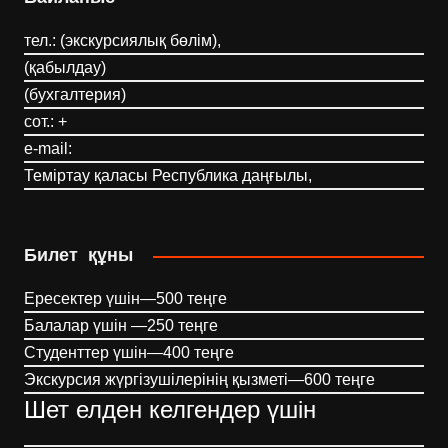
тел.: (экскурсиялық бөлім),
(қабылдау)
(бухгалтерия)
сот.: +
e-mail:
Теміртау қаласы Республика даңғылы,
Билет құны
Ересектер үшін—500 теңге
Балалар үшін —250 теңге
Студенттер үшін—400 теңге
Экскурсия жүргізушілерінің қызметі—600 теңге
Шет елден келгендер үшін