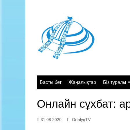
Skip
to
content
Басты бет
Жаңалықтар
Біз туралы
Жалпы сипа
Онлайн сұхбат: а
Құрылымы
Қызмет орт
31.08.2020
OrtalyqTV
Жұмыс кесте