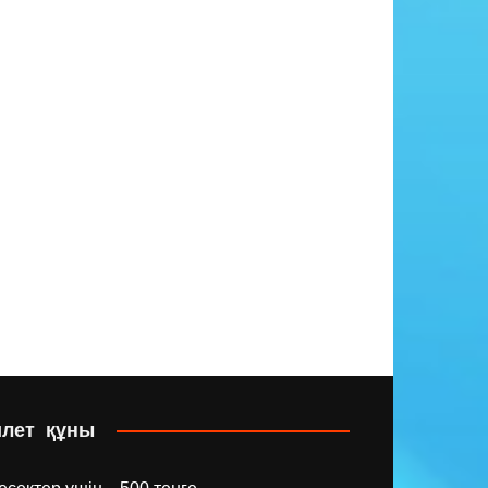
илет құны