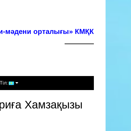
хи-мәдени орталығы» КМҚК
Тіл:
Қазақша
ариға Хамзақызы
Русский
English