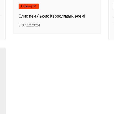
OrtalyqTV
г
Элис пен Льюис Кэрроллдың әлемі
07.12.2024