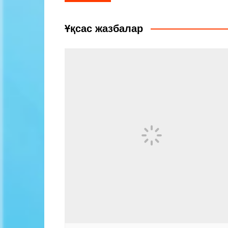
по
записям
Ұқсас жазбалар