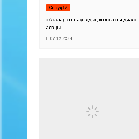
OrtalyqTV
«Аталар сөзі-ақылдың көзі» атты диало
алаңы
07.12.2024