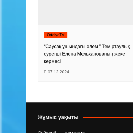
OrtalyqTV
“Саусақ ұшындағы әлем ” Теміртаулық
суретші Елена Мельханованың жеке
көрмесі
07.12.2024
Жұмыс уақыты