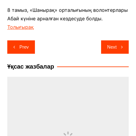
8 тамыз, «Шанырақ» орталығының волонтерлары
Абай күніне арналған кездесуде болды.
Толығырақ
Навигация
Prev
Next
по
записям
Ұқсас жазбалар