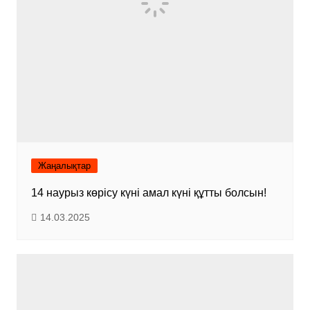
Жаңалықтар
14 наурыз көрісу күні амал күні құтты болсын!
14.03.2025