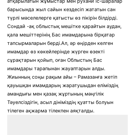
атқарылатын жұмыстар мен рухани іс-шаралар
барысында жыл сайын кездесіп жататын сан
түрлі мәселелерге қатысты өз пікірін білдірді.
Сондай -ақ облыстық мешітке қарайтын аудан,
қала мешіттерінің Бас имамдарына бірқатар
тапсырмаларын берді.Ал, әр өңірден келген
имамдар өз көкейлерінде жүрген өзекті
сұрақтарын қойып, оған Облыстың Бас
имамдары тарапынан жауаптарын алды.
Жиынның соңы рақым айы – Рамазанға жетіп
қауышқан имамдарың жаратушыдан еліміздің
амандығы мен қазақ жұртының мәңгілік
Тәуелсіздігін, асыл дініміздің қуатты болуын
тілеген ақжарма тілекпен аяқталды.