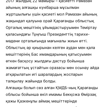
2017 жылдың 22 мамыры – қасиетті Рамазан
айының алғашқы күнібарша мұсылман
жұртшылығы үшін қасиеті мол Рамазан айының
жақындап қалуына орай Қарағанды облыстық
Орталық мешітінің ұйымдастыруымен Теміртау
қаласындағы Тұңғыш Президенттің тарихи-
мәдени орталығында мағыналы жиын өтті.
Облыстың әр қиырынан келген аудан мен қала
мешіттерінің Бас имамдарының қатысуымен
өткен басқосу жылдағы дәстүр бойынша
жамағаттың ұстайтын оразасы мен осынау айда
атқарылатын игі шаралардың жоспарын
талқылау жайында болды.
Алғашқы болып сөз алған ҚМДБ-ның Қарағанды
облысы бойынша өкіл имамы Бекқожа Өмірзақ
қажы Қазкенұлы аймақ мешіттерінде