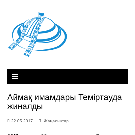
Skip
to
content
Аймақ имамдары Теміртауда
жиналды
22.05.2017
Жаңалықтар