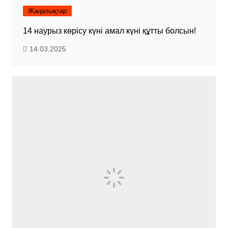
Жаңалықтар
14 наурыз көрісу күні амал күні құтты болсын!
14.03.2025