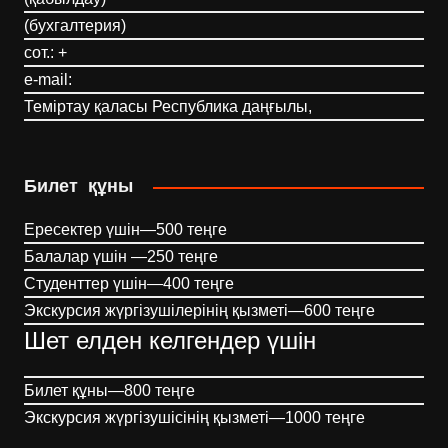
(бухгалтерия)
сот.: +
e-mail:
Теміртау қаласы Республика даңғылы,
Билет құны
Ересектер үшін—500 теңге
Балалар үшін —250 теңге
Студенттер үшін—400 теңге
Экскурсия жүргізушілерінің қызметі—600 теңге
Шет елден келгендер үшін
Билет құны—800 теңге
Экскурсия жүргізушісінің қызметі—1000 теңге