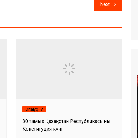
Next
OrtalyqTV
30 тамыз Қазақстан Республикасының
Конституция күні