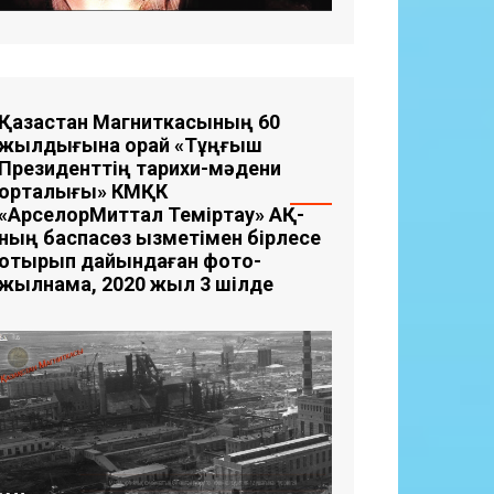
Қазақстан Магниткасының 60
жылдығына орай «Тұңғыш
Президенттің тарихи-мәдени
орталығы» КМҚК
«АрселорМиттал Теміртау» АҚ-
ның баспасөз қызметімен бірлесе
отырып дайындаған фото-
жылнама, 2020 жыл 3 шілде