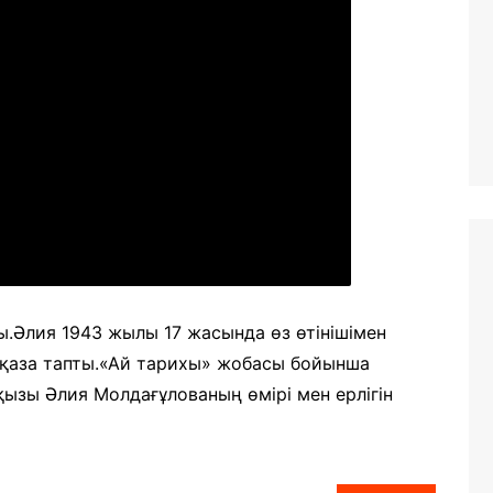
.Әлия 1943 жылы 17 жасында өз өтінішімен
 қаза тапты.«Ай тарихы» жобасы бойынша
қызы Әлия Молдағұлованың өмірі мен ерлігін