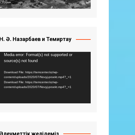
Н. Ә. Назарбаев и Темиртау
Видео
Media error: Format(s) not supported or
source(s) not found
плейер
Download File: https://temcenter.kz/wp-
content/uploads/2020/07/Novyj-proekt.mp4?_=1
Download File: https://temcenter.kz/wp-
content/uploads/2020/07/Novyj-proekt.mp4?_=1
Әлеуметтік желідеміз