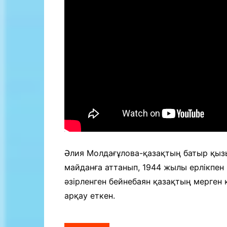
Әлия Молдағұлова-қазақтың батыр қызы
майданға аттанып, 1944 жылы ерлікпен
әзірленген бейнебаян қазақтың мерген 
арқау еткен.