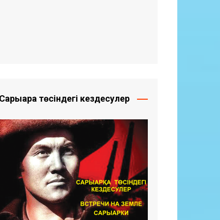
Сарыарқа төсіндегі кездесулер