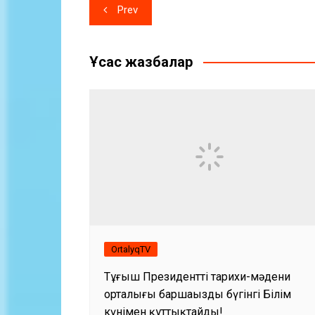
Жазба
Prev
навигациясы
Ұқсас жазбалар
OrtalyqTV
Тұңғыш Президенттің тарихи-мәдени
орталығы баршаңызды бүгінгі Білім
күнімен құттықтайды!