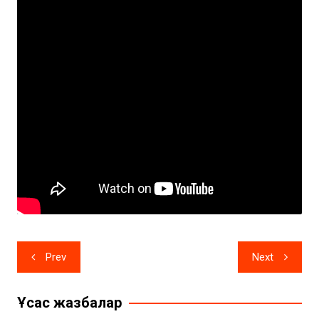
Жазба
Prev
Next
навигациясы
Ұқсас жазбалар