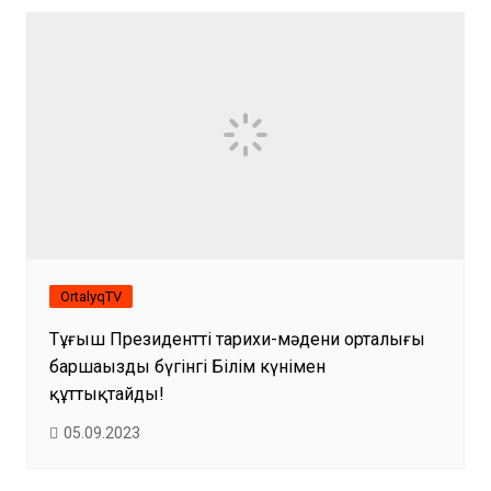
OrtalyqTV
Тұңғыш Президенттің тарихи-мәдени орталығы
баршаңызды бүгінгі Білім күнімен
құттықтайды!
05.09.2023