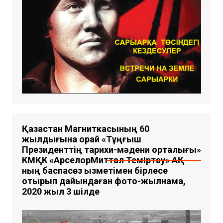
Қазақстан Магниткасының 60
жылдығына орай «Тұңғыш
Президенттің тарихи-мәдени орталығы»
КМҚК «АрселорМиттал Теміртау» АҚ-
ның баспасөз қызметімен бірлесе
отырып дайындаған фото-жылнама,
2020 жыл 3 шілде