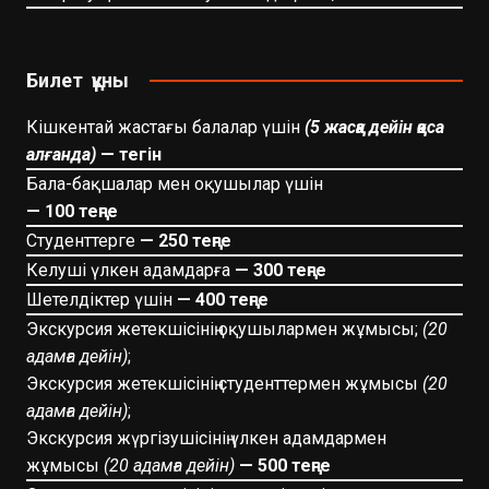
Билет құны
Кішкентай жастағы балалар үшін
(5 жасқа дейін қоса
алғанда)
— тегін
Бала-бақшалар мен оқушылар үшін
— 100 теңге
Студенттерге
— 250 теңге
Келуші үлкен адамдарға
— 300 теңге
Шетелдіктер үшін
— 400 теңге
Экскурсия жетекшісінің оқушылармен жұмысы;
(20
адамға дейін)
;
Экскурсия жетекшісінің студенттермен жұмысы
(20
адамға дейін)
;
Экскурсия жүргізушісінің үлкен адамдармен
жұмысы
(20 адамға дейін)
— 500 теңге