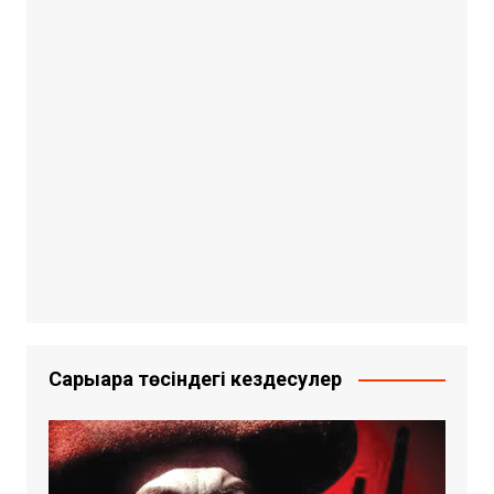
Сарыарқа төсіндегі кездесулер