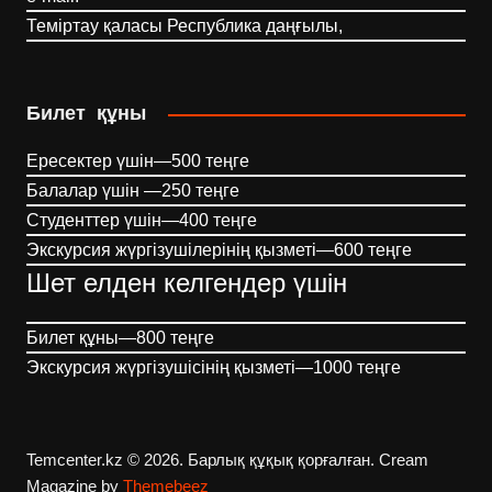
Теміртау қаласы Республика даңғылы,
Билет құны
Ересектер үшін—500 теңге
Балалар үшін —250 теңге
Студенттер үшін—400 теңге
Экскурсия жүргізушілерінің қызметі—600 теңге
Шет елден келгендер үшін
Билет құны—800 теңге
Экскурсия жүргізушісінің қызметі—1000 теңге
Temcenter.kz © 2026. Барлық құқық қорғалған.
Cream
Magazine by
Themebeez