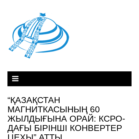
Skip
to
content
“ҚАЗАҚСТАН
МАГНИТКАСЫНЫҢ 60
ЖЫЛДЫҒЫНА ОРАЙ: КСРО-
ДАҒЫ БІРІНШІ КОНВЕРТЕР
ЦЕХЫ” АТТЫ