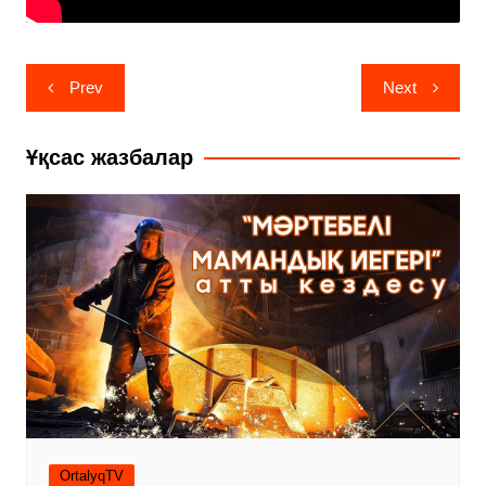
Навигация
Prev
Next
по
записям
Ұқсас жазбалар
OrtalyqTV