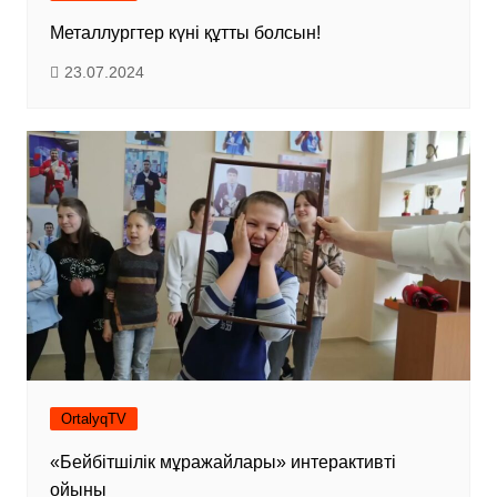
Металлургтер күні құтты болсын!
23.07.2024
OrtalyqTV
«Бейбітшілік мұражайлары» интерактивті
ойыны