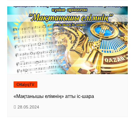
OrtalyqTV
«Мақтанышы елімнің» атты іс-шара
28.05.2024